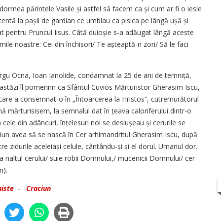
rmea părintele Vasile și astfel să facem ca și cum ar fi o iesle
entă la pașii de gardian ce umblau ca pisica pe lângă ușă și
t pentru Pruncul Iisus. Câtă duioșie s-a adăugat lângă aceste
imile noastre: Cei din închisori/ Te așteaptă-n zori/ Să le faci
ârgu Ocna, Ioan Ianolide, condamnat la 25 de ani de temniță,
e astăzi îl pomenim ca Sfântul Cuvios Mărturistor Gherasim Iscu,
 care a consemnat-o în „Întoarcerea la Hristos“, cutremurătorul
 mărturisisem, la semnalul dat în țeava caloriferului dintr-o
cele din adâncuri, înțelesuri noi se deslușeau și cerurile se
iun avea să se nască în Cer arhimandritul Gherasim Iscu, după
ntre zidurile aceleiași celule, cântându-și și el dorul. Umanul dor.
a naltul cerului/ suie robii Domnului,/ mucenicii Domnului/ cer
i).
niste
-
Craciun