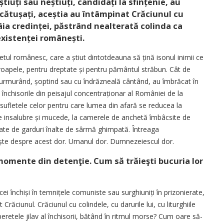
știuți sau neștiuți, candidați la sfințenie, au
ncătușați, aceștia au întâmpinat Crăciunul cu
mâia credinței, păstrând nealterată colinda ca
existenței românești.
fletul românesc, care a știut dintotdeauna să țină isonul inimii ce
roapele, pentru dreptate și pentru pământul străbun. Cât de
 murmurând, șoptind sau cu îndrăzneală cântând, au îmbrăcat în
s închisorile din peisajul concentraționar al României de la
 sufletele celor pentru care lumea din afară se reducea la
ele insalubre și mucede, la camerele de anchetă îmbâcsite de
jurate de garduri înalte de sârmă ghimpată. Întreaga
te despre acest dor. Umanul dor. Dumnezeiescul dor.
 momente din detenţie. Cum să trăieşti bucuria lor
i închiși în temnițele comuniste sau sur­ghiuniți în prizonierate,
 Crăciunul. Crăciunul cu colindele, cu darurile lui, cu li­tur­ghiile
eretele jilav al închisorii, bătând în ritmul morse? Cum oare să-