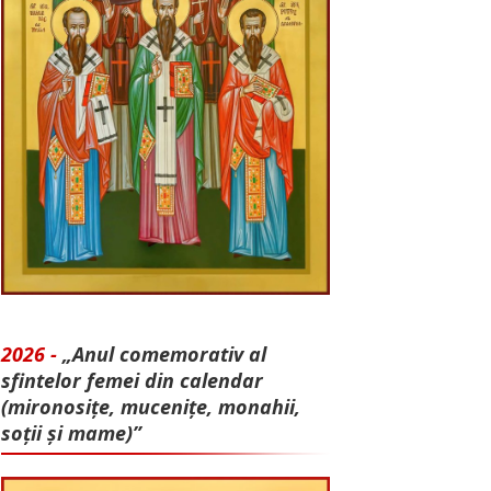
2026 -
„Anul comemorativ al
sfintelor femei din calendar
(mironosițe, mu­cenițe, monahii,
soții și mame)”