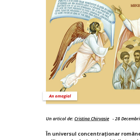
An omagial
Un articol de:
Cristina Chirvasie
-
28 Decembri
În universul concentraționar românes