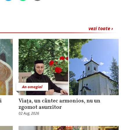
vezi toate ›
An omagial
i
Viaţa, un cântec armonios, nu un
zgomot asurzitor
02 Aug, 2026