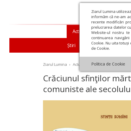
Ziarul Lumina utilizea
informăm că ne-am actu
recente modificări pr
prelucrarea datelor cu
Actualitate religioasă
T
Website-ul nostru te 
continuarea navigării 
Cookie. Nu uita totuși 
Știri
Mesaje și cuvântări
de Cookie.
Politica de Cookie
Ziarul Lumina
›
Actualitate religioasă
›
An omag
Crăciunul sfinţilor mărt
comuniste ale secolulu
st
Septembrie
Octombrie
Noiembrie
Decembrie
Ianuar