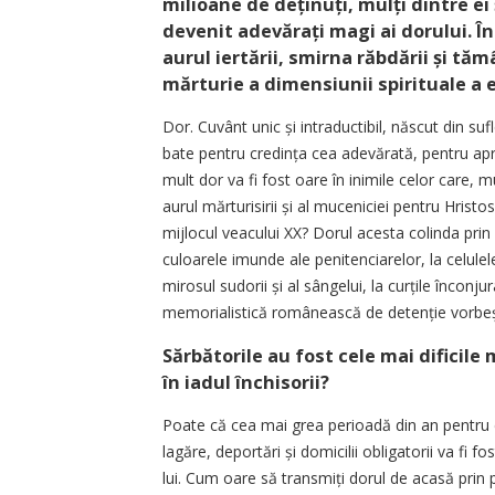
milioane de deținuți, mulți dintre ei 
devenit adevărați magi ai dorului. Î
aurul iertării, smirna răbdării și tă
mărturie a dimensiunii spirituale a 
Dor. Cuvânt unic și intraductibil, născut din su
bate pentru cre­dința cea adevărată, pentru ap
mult dor va fi fost oare în inimile celor care,
aurul mărturisirii și al muceniciei pentru Hristo
mijlocul veacului XX? Dorul acesta colinda prin
culoarele imunde ale penitenciarelor, la celul
mirosul sudorii și al sângelui, la curțile încon
memorialistică românească de detenție vorbeș
Sărbătorile au fost cele mai dificile
în iadul închisorii?
Poate că cea mai grea perioadă din an pentru ce
lagăre, deportări și domicilii obligatorii va fi fost
lui. Cum oare să transmiți dorul de acasă prin p