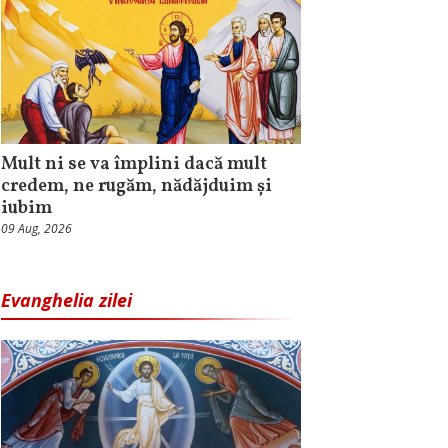
Mult ni se va împlini dacă mult
credem, ne rugăm, nădăjduim și
iubim
09 Aug, 2026
Evanghelia zilei