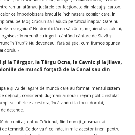
 Între ramuri atârnau jucărele confecţionate din placaj şi carton.
 celor ce împodobiseră bradul le închinaseră copiilor care, în
 implorau pe Moş Crăciun să-l aducă pe tăticul înapoi.” Oare nu
ndele-n surghiun? Nu dorul îi făcea să cânte, în șuierul viscolului,
ologhisesc împreună cu îngerii, cântând cântare de Slavă și
 Prunc în Trup”? Nu deveneau, fără să știe, cum frumos spunea
i dorului?
și la Târgșor, la Târgu Ocna, la Cavnic și la Jilava,
 coloniile de muncă forțată de la Canal sau din
cipale și 72 de lagăre de muncă care au format imensul sistem
 deținuți, considerați dușmani ai noului regim politic instalat
plea sufletele acestora, încălzindu-i la focul dorului,
 de detenție.
00 de copii așteptau Crăciunul, fiind numiți „dușmani ai
 de temniță. Ce dor va fi colindat inimile acestor tineri, pentru