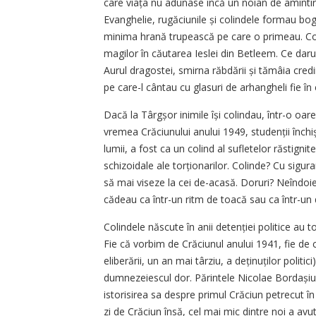
care viața nu adunase încă un noian de amintiri,
Evanghelie, rugăciunile și colindele formau boga
minima hrană trupească pe care o primeau. ­Col
magilor în căutarea Ieslei din Betleem. Ce darur
Aurul dragostei, smirna răbdării și tămâia credin
pe care-l cântau cu glasuri de arhangheli fie în c
Dacă la Târgșor inimile își colindau, într-o oare
vremea Crăciunului anului 1949, studenții închiș
lumii, a fost ca un colind al sufletelor răstignit
schizoidale ale torționarilor. Colinde? Cu sigu­r
să mai viseze la cei de-acasă. Doruri? Neîndoiel
cădeau ca într-un ritm de toacă sau ca într-un
Colindele născute în anii detenției politice au t
Fie că vorbim de Crăciunul anului 1941, fie de c
eliberării, un an mai târziu, a deținuților polit
dumnezeiescul dor. Părintele Nicolae Bordașiu,
istorisirea sa despre primul Crăciun petrecut î
zi de Crăciun însă, cel mai mic dintre noi a av