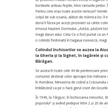
bordeiele ardeau feştile, între ramurile pinilor.
Pentru cine erau toate aceste nimicuri? Inimile
colţul de sub icoană, alături de mămica lor, îl
dorul îi făcea pe acești prizonieri să cânte coli
irmosul Nașterii Domnului: „Astăzi, păstorii te
magii daruri aduc Celui Ce a fost purtat ca un
o colindă fredonată în taigaua rusească, magi a
Colindul închisorilor se auzea la Aiud 
la Gherla și la Sighet, în lagărele și
Bărăgan.
Se auzea în toate cele 44 de penitenciare prin
comunist destinat celor aproape trei milioane de
în România. Mireasma de colind a Crăciunului um
îmblânzind ca pe o fiară gerul crunt din locurile
În 1949, la Târgșor, în închisoarea minorilor, 8
poporului” și având pedepse între 2 și 20 de ani