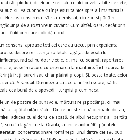
 ai tăi lipindu-ți de zidurile reci ale celulei buzele albite de sete,
a auzi și-l va cuprinde cu înțelesuri tainice spre a-l mărturisi la
ui Hristos consemnat să stai nemișcat, din zori și până-n
îngăduința de a rosti vreun cuvânt? Cum altfel, oare, decât prin
acel fluid prin care colindă dorul.
tr-un consens, aproape toți cei care au trecut prin experiența
orbesc despre rezistența sufletului agățat de poala lui
nfluențat radical nu doar viețile, ci, mai cu seamă, raportarea
mentale, puse în racord cu chemarea la mântuire. Închisoarea le-
nță frați, surori sau chiar părinți și copii. Și, peste toate, celor
 biserică. A rânduit Dumnezeu ca acolo, în închisoare, să fie
neala cea bună de a spovedi, liturghisi și cumineca.
ilejuri de postire de bunăvoie, mărturisire și pocăință, ci, mai
 până la capătul uitării răului. Dintre aceste două perioade din an,
iliei, aducea cu el dorul de acasă, de albul necuprins al libertății
r”, scria în lagărul de la Oranki, la finele anilor ‘40, părintele
literaturii concentraționare româ­nești, unul dintre cei 180.000
rusești. „La Crăciunul lui 1948, în lagăr, la Mănăstârca, în toate