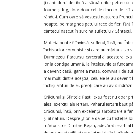
ți cânți dorul de tihnă a sărbătorilor petrecute cu
foame și frig, doar-doar cel de dincolo de el îl v
rându-i. Cum oare să vestești nașterea Pruncul
noapte, pe marginea patului rece de fier, fără 
cântecul născut în surdina sufletului? Cântecul, 
Materia poate fi învinsă, sufletul, însă, nu. În
închisorilor comuniste și care au mărturisit-o v
Dumnezeu. Parcursul carceral al acestora le-a i
lor la condiția umană, la înțelesurile ei funda
a devenit casă, gamela masă, convivialii de suferi
mai mulți dintre aceștia, celulele le-au devenit
închiși alături de ei, preoți care au avut îndrăz
Crăciunul și Sfintele Paști le-au fost nu doar pr
ales, exerciții ale iertării. Paharul iertării băut
Crăciunul, însă, prin exce­lență sărbătoare a fam
și al naturii. Despre „florile dalbe cu tristețile lo
mărturisitor Dimitrie Bejan, adevărat ierarh al 
de prizonieri militari români închiși în lagărele 