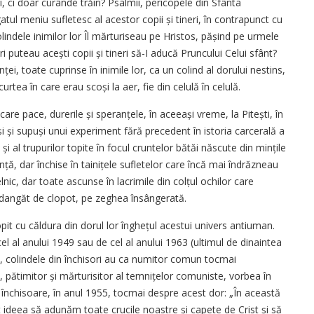
 ci doar curânde trăiri? Psalmii, pericopele din Sfânta
tul meniu sufletesc al acestor copii și tineri, în contrapunct cu
indele inimilor lor Îl mărturiseau pe Hristos, pășind pe urmele
i puteau acești copii și tineri să-I aducă Pruncului Celui sfânt?
ței, toate cuprinse în inimile lor, ca un colind al dorului nestins,
urtea în care erau scoși la aer, fie din celulă în celulă.
care pace, durerile și speranțele, în aceeași vreme, la Pitești, în
i și supuși unui experiment fără precedent în istoria carcerală a
e și al trupurilor topite în focul cruntelor bătăi născute din mințile
anță, dar închise în tainițele sufletelor care încă mai îndrăzneau
nic, dar toate ascunse în lacrimile din colțul ochilor care
 dangăt de clopot, pe zeghea însângerată.
opit cu căldura din dorul lor înghețul acestui univers antiuman.
el al anului 1949 sau de cel al anului 1963 (ultimul de dinaintea
ici), colindele din închisori au ca numitor comun tocmai
 pătimitor și mărturisitor al temnițelor comuniste, vorbea în
n închisoare, în anul 1955, tocmai despre acest dor: „În această
ut ideea să adunăm toate crucile noastre și capete de Crist și să