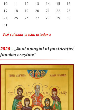
10
11
12
13
14
15
16
17
18
19
20
21
22
23
24
25
26
27
28
29
30
31
Vezi calendar crestin ortodox »
2026 -
„Anul omagial al pastorației
familiei creștine”