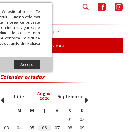
e Website-ul nostru. Te
iarului Lumina cele mai
ce în ceea ce privește
a continua navigarea pe
Opinii
Filantropie
iticii de Cookie. Prin
ie conform Politicii de
trucțiunile din Politica
In memoriam
Diaspora
Accept
 XX
Calendar ortodox
‹
›
August
Iulie
Septembrie
Octombrie
Noiembri
2026
L
M
M
J
V
S
D
01
02
03
04
05
06
07
08
09