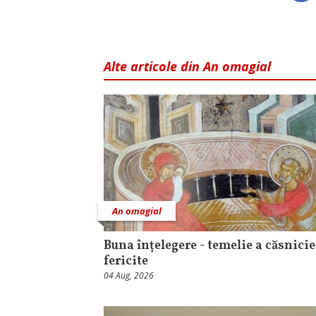
Alte articole din An omagial
An omagial
Buna înțelegere - temelie a căsnicie
fericite
04 Aug, 2026