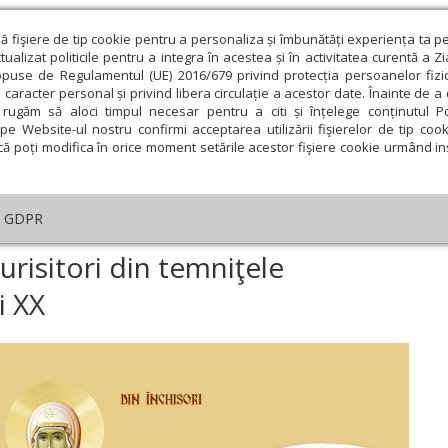
ză fişiere de tip cookie pentru a personaliza și îmbunătăți experiența ta p
alizat politicile pentru a integra în acestea și în activitatea curentă a Z
opuse de Regulamentul (UE) 2016/679 privind protecția persoanelor fizi
 caracter personal și privind libera circulație a acestor date. Înainte de 
eologie și spiritualitate
Educaţie și Cultură
Societate
rugăm să aloci timpul necesar pentru a citi și înțelege conținutul Pol
pe Website-ul nostru confirmi acceptarea utilizării fişierelor de tip cook
că poți modifica în orice moment setările acestor fişiere cookie urmând ins
An omagial
Comunicate de presă
Documentar
GDPR
ial
›
Crăciunul sfinţilor mărturisitori din temniţele comuniste ale secolului
urisitori din temniţele
i XX
ie
Februarie
Martie
Aprilie
Mai
Iunie