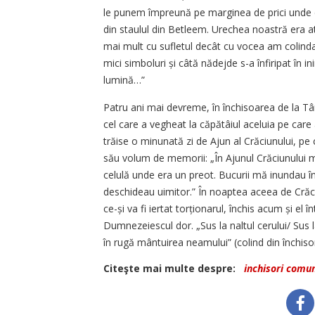
le punem împreună pe marginea de prici unde do
din staulul din Betleem. Urechea noastră era at
mai mult cu sufletul decât cu vocea am colinda
mici simboluri și câtă nădejde s-a înfiripat în in
lumină…”
Patru ani mai devreme, în închisoarea de la T
cel care a vegheat la căpătâiul aceluia pe car
trăise o minunată zi de Ajun al Crăciunului, pe
său volum de memorii: „În Ajunul Crăciunului mă
celulă unde era un preot. Bucurii mă inundau în 
deschideau uimitor.” În noaptea aceea de Crăc
ce-și va fi iertat torționarul, închis acum și el î
Dumnezeiescul dor. „Sus la naltul cerului/ Sus l
în rugă mântuirea neamului” (colind din închisor
Citeşte mai multe despre:
inchisori comu