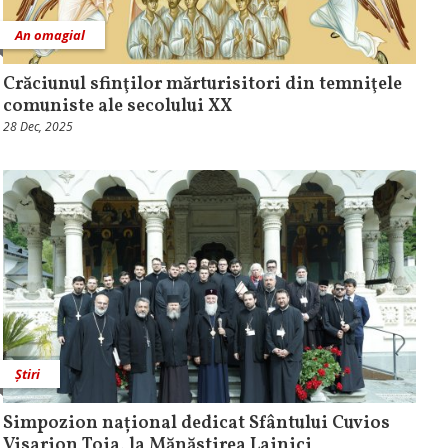
An omagial
Crăciunul sfinţilor mărturisitori din temniţele
comuniste ale secolului XX
28 Dec, 2025
Știri
Simpozion național dedicat Sfântului Cuvios
Visarion Toia, la Mănăstirea Lainici