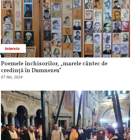
Interviu
Poemele închisorilor, „marele cântec de
credință în Dumnezeu”
07 Noi, 2024