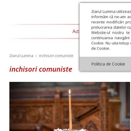
Ziarul Lumina utilizea
informăm că ne-am actu
recente modificări pr
prelucrarea datelor cu
Actualitate religioasă
T
Website-ul nostru te 
continuarea navigării 
Cookie. Nu uita totuși 
de Cookie.
Ziarul Lumina
›
inchisori comuniste
Politica de Cookie
inchisori comuniste