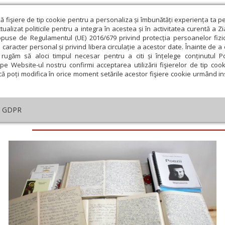
ză fişiere de tip cookie pentru a personaliza și îmbunătăți experiența ta p
alizat politicile pentru a integra în acestea și în activitatea curentă a Z
opuse de Regulamentul (UE) 2016/679 privind protecția persoanelor fizi
 caracter personal și privind libera circulație a acestor date. Înainte de 
eologie și spiritualitate
Educaţie și Cultură
Societate
rugăm să aloci timpul necesar pentru a citi și înțelege conținutul Pol
pe Website-ul nostru confirmi acceptarea utilizării fişierelor de tip cook
că poți modifica în orice moment setările acestor fişiere cookie urmând ins
GDPR