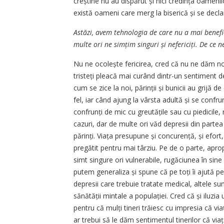
creștine nu au dispărut și nici credința oameni
există oameni care merg la biserică și se declar
Astăzi, avem tehnologia de care nu a mai benefi
multe ori ne simțim singuri și nefericiți. De ce n
Nu ne ocolește fericirea, cred că nu ne dăm noi
tristeți pleacă mai curând dintr-un sentiment de
cum se zice la noi, părinții și bunicii au grijă 
fel, iar când ajung la vârsta adultă și se confrun
confrunți de mic cu greutățile sau cu piedicile, 
cazuri, dar de multe ori văd depresii din partea 
părinți. Viața presupune și concurență, și efort,
pregătit pentru mai târziu. Pe de o parte, apro
simt singure ori vulnerabile, rugăciunea în sine
putem generaliza și spune că pe toți îi ajută p
depresii care trebuie tratate medical, altele s
sănătății mintale a populației. Cred că și iluz
pentru că mulți tineri trăiesc cu impresia că via
ar trebui să le dăm sentimentul tinerilor că viața ar