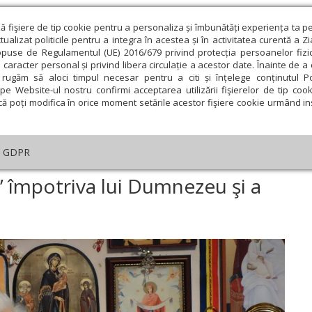
ză fişiere de tip cookie pentru a personaliza și îmbunătăți experiența ta p
alizat politicile pentru a integra în acestea și în activitatea curentă a Z
opuse de Regulamentul (UE) 2016/679 privind protecția persoanelor fizi
 caracter personal și privind libera circulație a acestor date. Înainte de 
eologie și spiritualitate
Educaţie și Cultură
Societate
rugăm să aloci timpul necesar pentru a citi și înțelege conținutul Pol
pe Website-ul nostru confirmi acceptarea utilizării fişierelor de tip cook
că poți modifica în orice moment setările acestor fişiere cookie urmând ins
ducaţie
Lumina literară şi artistică
Cultură
Interv
GDPR
Comunismul, o „religie” împotriva lui Dumnezeu şi a oamenilor
” împotriva lui Dumnezeu şi a
ie
Februarie
Martie
Aprilie
Mai
Iunie