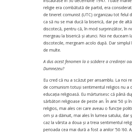
instaurase în 30 decembrie 1947. Toate marile s
religie era combătută de partid, era considerat
de tineret comunist (UTC) organizau tot felul de
ca să nu se mai ducă la biserică, dar pe de alt
discotecă, pentru că, în mod surprinzător, în no
mergeau la biserică și atunci. Noi ne duceam la
discotecile, mergeam acolo după. Dar simplul l
de multe.
A dus acest fenomen la o scădere a credinței oa
Dumnezeu?
Eu cred că nu a scăzut per ansamblu. La noi re
de comunism totuși sentimentul religios nu a dis
educația religioasă. Eu mărturisesc că până du
sărbători religioase de peste an. În anii ‘50 și î
religios, mai ales cei care aveau o funcție poli
om și a dăinuit, mai ales în lumea satului, dar ș
caz la vârsta a doua și a treia sentimentul rel
perioada cea mai dură a fost a anilor ’50-’60. A