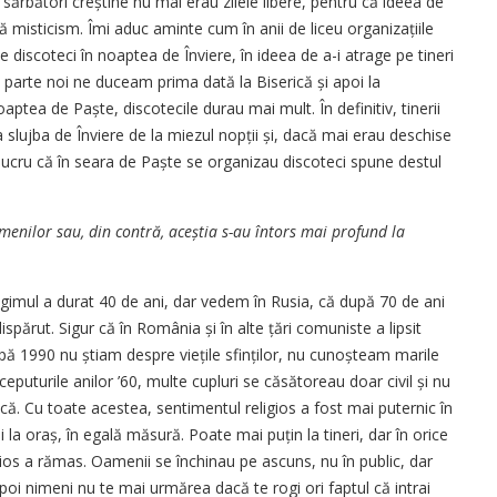
ărbători creștine nu mai erau zilele libere, pentru că ideea de
ă misticism. Îmi aduc aminte cum în anii de liceu organizațiile
 discoteci în noaptea de Înviere, în ideea de a-i atrage pe tineri
ă parte noi ne duceam prima dată la Biserică și apoi la
aptea de Paște, discotecile durau mai mult. În definitiv, tinerii
 slujba de Înviere de la miezul nopții și, dacă mai erau deschise
ucru că în seara de Paște se organizau discoteci spune destul
menilor sau, din contră, aceștia s-au întors mai profund la
gimul a durat 40 de ani, dar vedem în Rusia, că după 70 de ani
părut. Sigur că în România și în alte țări comuniste a lipsit
pă 1990 nu știam despre viețile sfinților, nu cunoșteam marile
nceputurile anilor ’60, multe cupluri se căsătoreau doar civil și nu
tică. Cu toate acestea, sentimentul religios a fost mai puternic în
i la oraș, în egală măsură. Poate mai puțin la tineri, dar în orice
igios a rămas. Oamenii se închinau pe ascuns, nu în public, dar
poi nimeni nu te mai urmărea dacă te rogi ori faptul că intrai