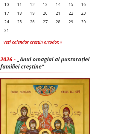
10
11
12
13
14
15
16
17
18
19
20
21
22
23
24
25
26
27
28
29
30
31
Vezi calendar crestin ortodox »
2026 -
„Anul omagial al pastorației
familiei creștine”