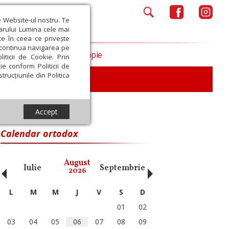
e Website-ul nostru. Te
iarului Lumina cele mai
ce în ceea ce privește
a continua navigarea pe
Opinii
Filantropie
iticii de Cookie. Prin
ie conform Politicii de
trucțiunile din Politica
iu
Accept
Calendar ortodox
‹
›
August
Iulie
Septembrie
Octombrie
Noiembri
2026
L
M
M
J
V
S
D
01
02
03
04
05
06
07
08
09