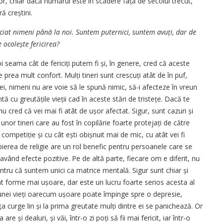
lor, chiar dacă numărul este în scădere față de secolul trecut,
ă creștini.
ciat nimeni până la noi. Suntem puternici, suntem avuți, dar de
e ocolește fericirea?
 seama cât de fericiți putem fi și, în genere, cred că aceste
 prea mult confort. Mulți tineri sunt crescuți atât de în puf,
de ei, nimeni nu are voie să le spună nimic, să-i afecteze în vreun
tă cu greutățile vieții cad în aceste stări de tristețe. Dacă te
nu cred că vei mai fi atât de ușor afectat. Sigur, sunt cazuri și
unor tineri care au fost în copilărie foarte protejați de către
 competiție și cu cât ești obișnuit mai de mic, cu atât vei fi
pierea de religie are un rol benefic pentru persoanele care se
 având efecte pozitive. Pe de altă parte, fiecare om e diferit, nu
entru că suntem unici ca matrice mentală. Sigur sunt chiar și
unt forme mai ușoare, dar este un lucru foarte serios acesta al
ia unei vieți oarecum ușoare poate împinge spre o depresie,
ța ­curge lin și la prima greutate mulți dintre ei se panichează. Or
e și ­dealuri, și văi, într-o zi poți să fii mai fericit, iar într-o