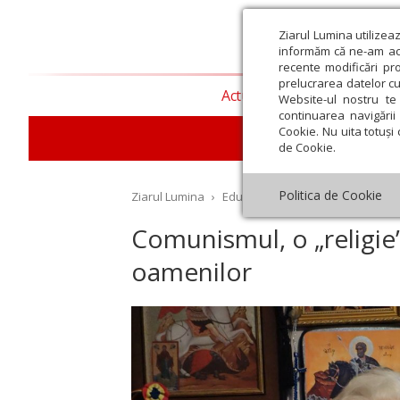
Ziarul Lumina utilizea
informăm că ne-am actu
recente modificări pr
prelucrarea datelor cu
Actualitate religioasă
T
Website-ul nostru te 
continuarea navigării 
Cookie. Nu uita totuși 
E
de Cookie.
Politica de Cookie
Ziarul Lumina
›
Educaţie și Cultură
›
Interviu
›
Comunismul, o „religie
oamenilor
st
Septembrie
Octombrie
Noiembrie
Decembrie
Ianuar