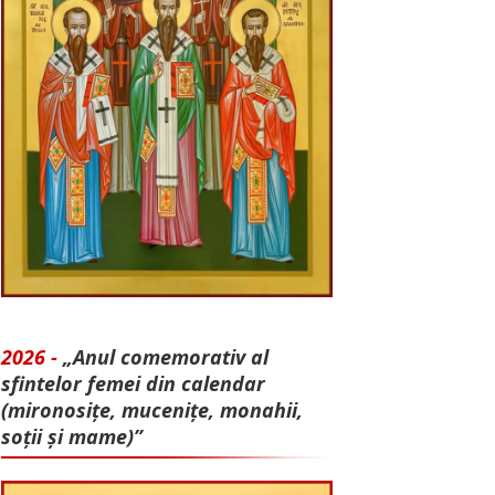
2026 -
„Anul comemorativ al
sfintelor femei din calendar
(mironosițe, mu­cenițe, monahii,
soții și mame)”