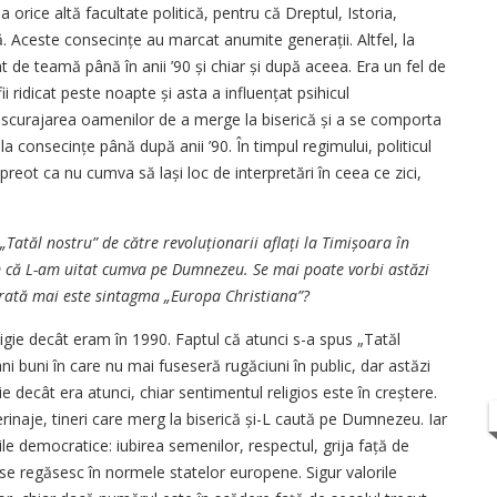
la orice altă facultate politică, pentru că Dreptul, Istoria,
ă. Aceste consecințe au marcat anumite generații. Altfel, la
t de teamă până în anii ’90 și chiar și după aceea. Era un fel de
i ridicat peste noapte și asta a influențat psihicul
 descurajarea oamenilor de a merge la biserică și a se comporta
 la consecințe până după anii ’90. În timpul regimului, politicul
 preot ca nu cumva să lași loc de interpretări în ceea ce zici,
Tatăl nostru” de către revolu­ționarii aflați la Timi­șoara în
m că L-am uitat cumva pe Dumnezeu. Se mai poate vorbi astăzi
rată mai este sintagma „Europa Chris­tiana”?
igie decât eram în 1990. Faptul că atunci s-a spus „Tatăl
i buni în care nu mai fuseseră rugăciuni în public, dar astăzi
 decât era atunci, chiar sentimentul religios este în creștere.
inaje, tineri care merg la biserică și-L caută pe Dumnezeu. Iar
iile democratice: iubirea semenilor, respectul, grija față de
e se regăsesc în normele statelor europene. Sigur valorile