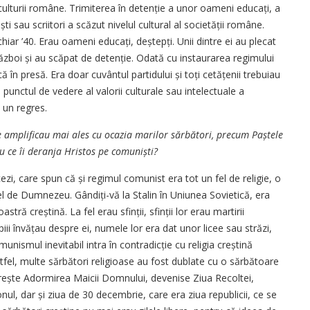
 culturii române. Trimiterea în detenție a unor oameni educați, a
ști sau scriitori a scăzut nivelul cultural al societății române.
chiar ’40. Erau oameni educați, deștepți. Unii dintre ei au plecat
război și au scăpat de detenție. Odată cu instaurarea regimului
în presă. Era doar cuvântul partidului și toți cetățenii trebuiau
 punctul de vedere al valorii culturale sau intelectuale a
ă un regres.
se amplificau mai ales cu ocazia marilor sărbători, precum Paștele
u ce îi deranja Hristos pe comuniști?
ancezi, care spun că și regimul comunist era tot un fel de religie, o
fel de Dumnezeu. Gândiți-vă la Stalin în Uniunea Sovietică, era
ră creștină. La fel erau sfinții, sfinții lor erau martirii
iii învățau despre ei, numele lor era dat unor licee sau străzi,
unismul inevitabil intra în contradicție cu religia creștină
fel, multe sărbători religioase au fost dublate cu o sărbătoare
ește Adormirea Maicii Domnului, devenise Ziua Recoltei,
ul, dar și ziua de 30 decembrie, care era ziua republicii, ce se