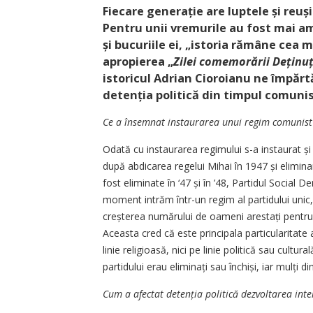
Fiecare generație are luptele și reuși
Pentru unii vremurile au fost mai am
și bucuriile ei, „istoria rămâne cea
apropierea „
Zilei comemorării De
ț
inu
istoricul Adrian Cioroianu ne împărt
detenția politică din timpul comunis
Ce a însemnat instaurarea unui regim comunis
Odată cu instaurarea regimului s-a instaurat și 
după abdicarea regelui Mihai în 1947 și elimina
fost eliminate în ‘47 și în ’48, Partidul Social
moment intrăm într-un regim al partidului unic,
creșterea numărului de oameni arestați pentru că
Aceasta cred că este principala particularitate a
linie religioasă, nici pe linie politică sau cultu
partidului erau eliminați sau închiși, iar mulți d
Cum a afectat detenția politică dezvoltarea inte