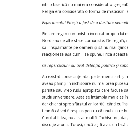
într-o biserică nu mai era considerat o greșeală
Religia era considerată o formă de misticism l
Experimentul Pitești a fost de o duritate nemaiî
Fiecare regim comunist a încercat propria lui 
Nord sau de alte state comuniste. De regulă, re
să-i înspăimânte pe oameni și să nu mai gândea
reacționeze așa cum li se spune. Frica aceasta 
Ce repercusiuni au avut detenția politică și sab
Au existat consecințe atât pe termen scurt și m
aveau părinții în închisoare nu mai prea puteau
părinte sau vreo rudă apropiată care făcuse sa
studii universitare. Asta se întâmpla mai ales în 
dar chiar și spre sfârșitul anilor ’80, când eu 
teamă că voi fi respins pentru că unul dintre b
Carol al II-lea, nu a stat mult în închisoare, da
discuție atunci. Totuși, dacă aș fi avut un tată