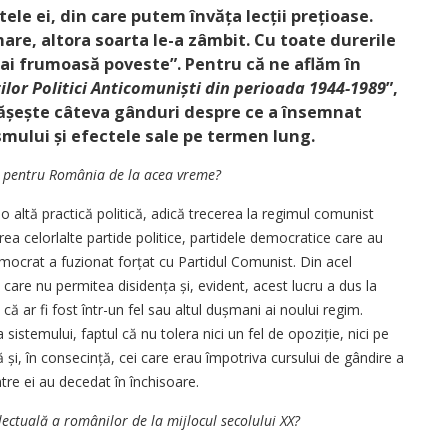
tele ei, din care putem învăța lecții prețioase.
are, altora soarta le-a zâmbit. Cu toate durerile
 mai frumoasă poveste”. Pentru că ne aflăm în
ț
ilor Politici Anticomuni
ș
ti din perioada 1944-1989
”,
ă­șește câteva gânduri ­despre ce a însemnat
mului și efectele sale pe termen lung.
t pentru România de la acea vreme?
o altă practică politică, adică trecerea la regimul comunist
rea celorlalte partide politice, partidele democratice care au
 Democrat a fuzionat forțat cu Partidul Comunist. Din acel
 care nu permitea disidența și, evident, acest lucru a dus la
 ar fi fost într-un fel sau altul dușmani ai noului regim.
 sistemului, faptul că nu tolera nici un fel de opoziție, nici pe
rală și, în consecință, cei care erau împotriva cursului de gândire a
intre ei au decedat în închisoare.
lectuală a românilor de la mijlocul secolului XX?