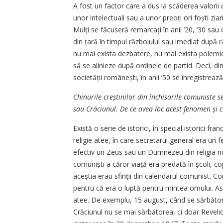
A fost un factor care a dus la scăderea valorii
unor intelectuali sau a unor preoți ori foști ziari
Mulți se făcuseră remarcați în anii ’20, ’30 sau 
din țară în timpul războiului sau imediat după 
nu mai exista dezbatere, nu mai exista polemică 
să se alinieze după ordinele de partid. Deci, din
societății românești, în anii ’50 se înregistreaz
Chinurile creștinilor din închisorile comuniste 
sau Crăciunul. De ce avea loc acest fenomen și c
Există o serie de istorici, în special istorici fr
religie atee, în care secretarul general era un 
efectiv un Zeus sau un Dumnezeu din religia noast
comuniști a căror viață era predată în școli, cop
aceștia erau sfinții din calendarul comunist. Com
pentru că era o luptă pentru mintea omului. Ast
atee. De exemplu, 15 august, când se sărbător
Crăciunul nu se mai sărbătorea, ci doar Revelion