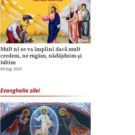
Mult ni se va împlini dacă mult
credem, ne rugăm, nădăjduim și
iubim
09 Aug, 2026
Evanghelia zilei