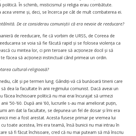
 politică. În schimb, misticismul și religia erau combătute.
a acea vreme și, deci, se încerca pe cât de mult combaterea ei.
ntâlnită. De ce considerau comu­niștii că era nevoie de re­educare?
manieră de re­educare, fie că vorbim de URSS, de Coreea de
­educarea se voia să fie făcută rapid și se folosea violența ca
scă cu mintea lor, ci prin teroare să acționeze docil și să
te făcea să acționezi instinctual când primeai un ordin.
otarea cultural-religioasă?
ediu, cât și pe termen lung. Gândiți-vă că bunăoară tinerii care
 să dea la facultate în anii regimului comunist. Dacă aveai un
u făcea închisoare politică nu mai erai încurajat să urmezi
anii ’50-’60. După anii ’60, lucrurile s-au mai ameliorat puțin,
însumi am dat la facultate, se depunea un fel de dosar și îmi era
unicii mei a fost arestat. Acesta fusese primar pe vremea lui
r, cu toate acestea, îmi era teamă, însă bunicii nu mai intrau în
 care să fi făcut închisoare, cred că nu mai puteam să mă înscriu