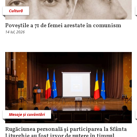
Cultură
Poveștile a 71 de femei arestate în comunism
14 Iul, 2026
Mesaje și cuvântări
Rugăciunea personală și participarea la Sfânta
Liturghie au fost izvor de putere în timpul