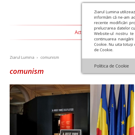
Ziarul Lumina utilizea
informăm că ne-am actu
recente modificări pr
prelucrarea datelor cu
Actualitate religioasă
T
Website-ul nostru te 
continuarea navigării 
Cookie. Nu uita totuși 
de Cookie.
Ziarul Lumina
›
comunism
Politica de Cookie
comunism