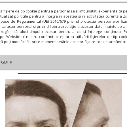
ză fişiere de tip cookie pentru a personaliza și îmbunătăți experiența ta p
alizat politicile pentru a integra în acestea și în activitatea curentă a Z
opuse de Regulamentul (UE) 2016/679 privind protecția persoanelor fizi
 caracter personal și privind libera circulație a acestor date. Înainte de 
eologie și spiritualitate
Educaţie și Cultură
Societate
rugăm să aloci timpul necesar pentru a citi și înțelege conținutul Pol
pe Website-ul nostru confirmi acceptarea utilizării fişierelor de tip cook
că poți modifica în orice moment setările acestor fişiere cookie urmând ins
GDPR