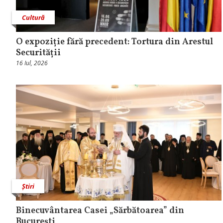
Cultură
O expoziție fără precedent: Tortura din Arestul
Securității
16 Iul, 2026
Știri
Binecuvântarea Casei „Sărbătoarea” din
Bucureşti