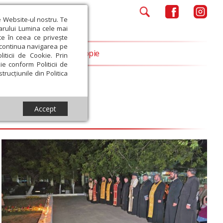
e Website-ul nostru. Te
iarului Lumina cele mai
ce în ceea ce privește
a continua navigarea pe
Opinii
Filantropie
iticii de Cookie. Prin
ie conform Politicii de
trucțiunile din Politica
Accept