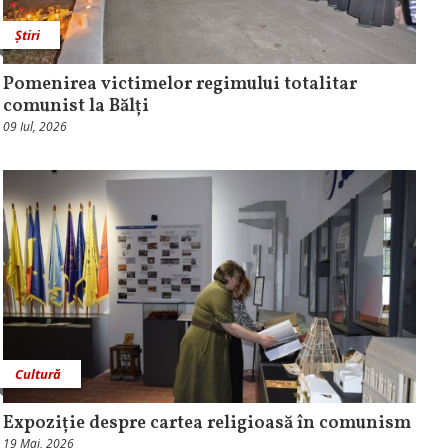
Știri
Pomenirea victimelor regimului totalitar
comunist la Bălți
09 Iul, 2026
Cultură
Expoziție despre cartea religioasă în comunism
19 Mai, 2026