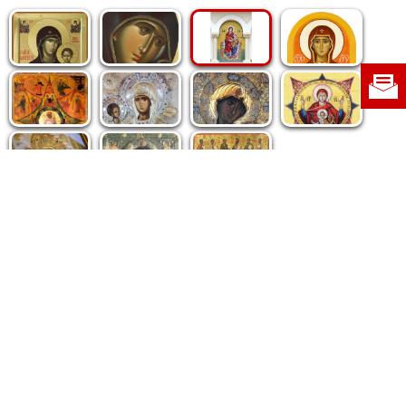
Politica de cookie
|
Politica de confidențialitate
|
Contact
|
Despre noi
|
Abonamente
|
Fototeca Ortodoxiei Românești
Radio TRINITAS
TV TRINITAS
Vestitorul Ortodoxiei
Agenţia de ştiri BASILICA