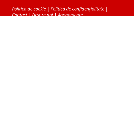
Politica de cookie
|
Politica de confidențialitate
|
Contact
|
Despre noi
|
Abonamente
|
Fototeca Ortodoxiei Românești
Radio TRINITAS
TV TRINITAS
Vestitorul Ortodoxiei
Agenţia de ştiri BASILICA
Patriarhia Română
Catedrala Mântuirii Neamului
BASILICA Travel
Serviciul de Colportaj Bisericesc
Atelierele Patriarhiei
Tipografia Cărţilor Bisericeşti
Conținutul și design-ul site-ului, toate informaţiile
publicate pe site de Ziarul Lumina sunt protejate de