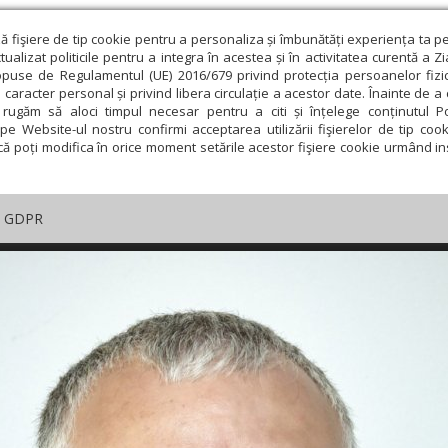
ză fişiere de tip cookie pentru a personaliza și îmbunătăți experiența ta p
alizat politicile pentru a integra în acestea și în activitatea curentă a Z
opuse de Regulamentul (UE) 2016/679 privind protecția persoanelor fizi
 caracter personal și privind libera circulație a acestor date. Înainte de 
rugăm să aloci timpul necesar pentru a citi și înțelege conținutul Pol
pe Website-ul nostru confirmi acceptarea utilizării fişierelor de tip cook
că poți modifica în orice moment setările acestor fişiere cookie urmând ins
GDPR