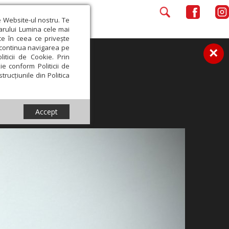
e Website-ul nostru. Te
iarului Lumina cele mai
ce în ceea ce privește
a continua navigarea pe
×
iticii de Cookie. Prin
ie conform Politicii de
trucțiunile din Politica
Accept