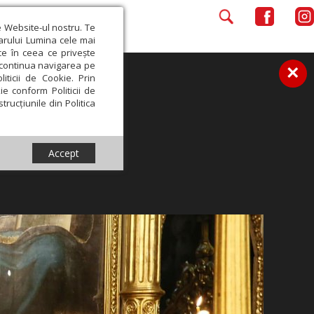
e Website-ul nostru. Te
iarului Lumina cele mai
ce în ceea ce privește
a continua navigarea pe
×
iticii de Cookie. Prin
ie conform Politicii de
trucțiunile din Politica
Accept