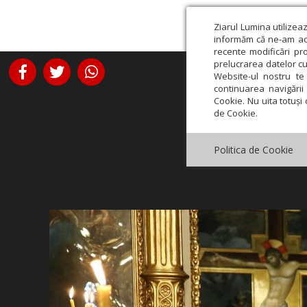
Ziarul Lumina utilizea
informăm că ne-am actu
recente modificări pr
prelucrarea datelor cu
Website-ul nostru te 
continuarea navigării 
Cookie. Nu uita totuși 
de Cookie.
Politica de Cookie