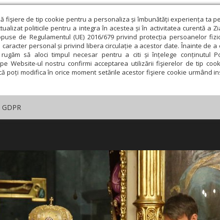
ză fişiere de tip cookie pentru a personaliza și îmbunătăți experiența ta p
alizat politicile pentru a integra în acestea și în activitatea curentă a Z
opuse de Regulamentul (UE) 2016/679 privind protecția persoanelor fizi
 caracter personal și privind libera circulație a acestor date. Înainte de 
rugăm să aloci timpul necesar pentru a citi și înțelege conținutul Pol
pe Website-ul nostru confirmi acceptarea utilizării fişierelor de tip cook
că poți modifica în orice moment setările acestor fişiere cookie urmând ins
GDPR