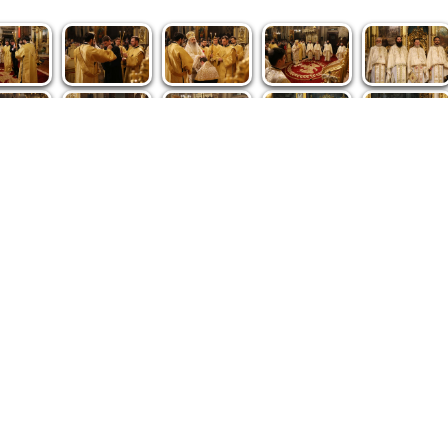
spre noi
|
Abonamente
|
iri BASILICA
BASILICA Travel
Română
Serviciul de Colportaj Bisericesc
ântuirii Neamului
Atelierele Patriarhiei
Tipografia Cărţilor Bisericeşti
pe site de Ziarul Lumina sunt protejate de dispoziţiile legale în vigoa