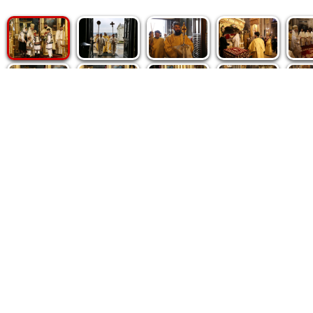
Politica de cookie
|
Politica de confidențialitate
|
Contact
|
De
Fototeca Ortodoxiei Românești
Agenţia de şt
Radio TRINITAS
Patriarhia 
TV TRINITAS
Catedrala M
Vestitorul Ortodoxiei
Conținutul și design-ul site-ului, toate informaţiile publicate 