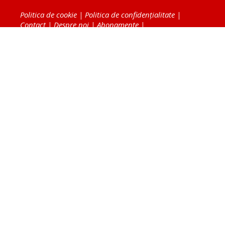
Politica de cookie
|
Politica de confidențialitate
|
Contact
|
Despre noi
|
Abonamente
|
Fototeca Ortodoxiei Românești
Radio TRINITAS
TV TRINITAS
Vestitorul Ortodoxiei
Agenţia de ştiri BASILICA
Patriarhia Română
Catedrala Mântuirii Neamului
BASILICA Travel
Serviciul de Colportaj Bisericesc
Atelierele Patriarhiei
Tipografia Cărţilor Bisericeşti
Conținutul și design-ul site-ului, toate informaţiile
publicate pe site de Ziarul Lumina sunt protejate de