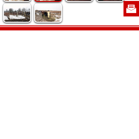
Politica de cookie
|
Politica de confidențialitate
|
Contact
|
Despre noi
|
Abonamente
|
Fototeca Ortodoxiei Românești
Radio TRINITAS
TV TRINITAS
Vestitorul Ortodoxiei
Agenţia de ştiri BASILICA
Patriarhia Română
Catedrala Mântuirii Neamului
BASILICA Travel
Serviciul de Colportaj Bisericesc
Atelierele Patriarhiei