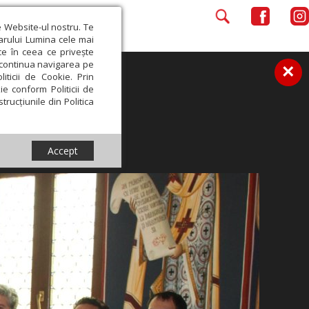
e Website-ul nostru. Te
iarului Lumina cele mai
ce în ceea ce privește
a continua navigarea pe
×
iticii de Cookie. Prin
ie conform Politicii de
trucțiunile din Politica
Accept