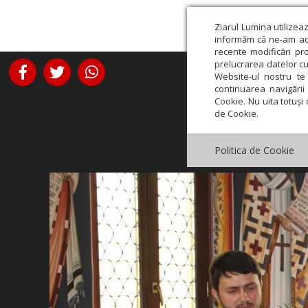
Ziarul Lumina utilizea
informăm că ne-am actu
recente modificări pr
prelucrarea datelor cu
Website-ul nostru te 
continuarea navigării 
Cookie. Nu uita totuși 
de Cookie.
Politica de Cookie