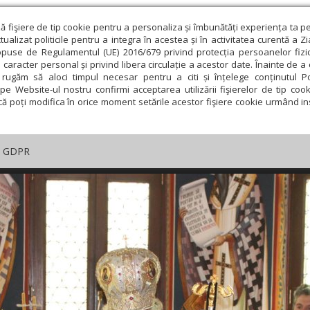
ză fişiere de tip cookie pentru a personaliza și îmbunătăți experiența ta p
alizat politicile pentru a integra în acestea și în activitatea curentă a Z
opuse de Regulamentul (UE) 2016/679 privind protecția persoanelor fizi
 caracter personal și privind libera circulație a acestor date. Înainte de 
rugăm să aloci timpul necesar pentru a citi și înțelege conținutul Pol
pe Website-ul nostru confirmi acceptarea utilizării fişierelor de tip cook
că poți modifica în orice moment setările acestor fişiere cookie urmând ins
GDPR