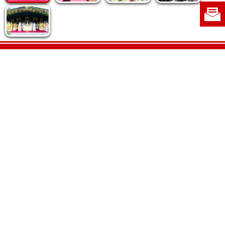
Politica de cookie
|
Politica de confidențialitate
|
Contact
|
Despre noi
|
Abonamente
|
Fototeca Ortodoxiei Românești
Radio TRINITAS
TV TRINITAS
Vestitorul Ortodoxiei
Agenţia de ştiri BASILICA
Patriarhia Română
Catedrala Mântuirii Neamului
BASILICA Travel
Serviciul de Colportaj Bisericesc
Atelierele Patriarhiei