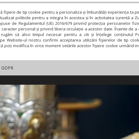
ză fişiere de tip cookie pentru a personaliza și îmbunătăți experiența ta p
alizat politicile pentru a integra în acestea și în activitatea curentă a Z
opuse de Regulamentul (UE) 2016/679 privind protecția persoanelor fizi
 caracter personal și privind libera circulație a acestor date. Înainte de 
rugăm să aloci timpul necesar pentru a citi și înțelege conținutul Pol
pe Website-ul nostru confirmi acceptarea utilizării fişierelor de tip cook
că poți modifica în orice moment setările acestor fişiere cookie urmând ins
GDPR