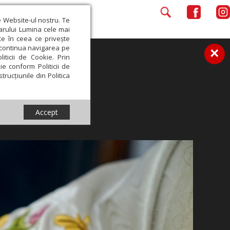
e Website-ul nostru. Te
iarului Lumina cele mai
ce în ceea ce privește
a continua navigarea pe
×
iticii de Cookie. Prin
ie conform Politicii de
trucțiunile din Politica
Accept