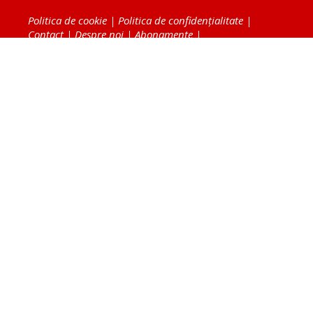
Politica de cookie
|
Politica de confidențialitate
|
Contact
|
Despre noi
|
Abonamente
|
Fototeca Ortodoxiei Românești
Radio TRINITAS
TV TRINITAS
Vestitorul Ortodoxiei
Agenţia de ştiri BASILICA
Patriarhia Română
Catedrala Mântuirii Neamului
BASILICA Travel
Serviciul de Colportaj Bisericesc
Atelierele Patriarhiei
Tipografia Cărţilor Bisericeşti
Conținutul și design-ul site-ului, toate informaţiile
publicate pe site de Ziarul Lumina sunt protejate de