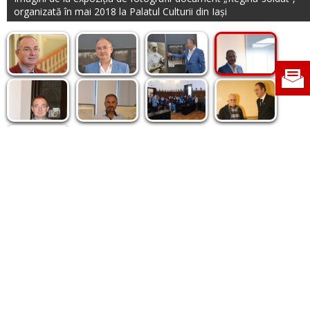
organizată în mai 2018 la Palatul Culturii din Iași
Politica de cookie
|
Politica de confidențialitate
|
Contact
|
Despre noi
|
Abonamente
|
Fototeca Ortodoxiei Românești
Radio TRINITAS
TV TRINITAS
Vestitorul Ortodoxiei