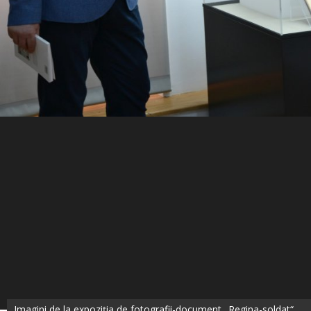
Imagini de la expoziția de fotografii-document „Regina-soldat“,