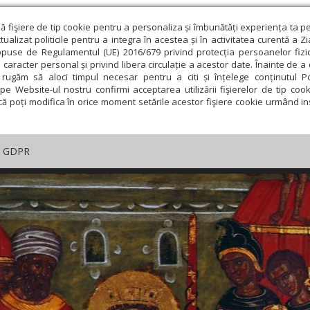
ză fişiere de tip cookie pentru a personaliza și îmbunătăți experiența ta p
alizat politicile pentru a integra în acestea și în activitatea curentă a Z
opuse de Regulamentul (UE) 2016/679 privind protecția persoanelor fizi
 caracter personal și privind libera circulație a acestor date. Înainte de 
rugăm să aloci timpul necesar pentru a citi și înțelege conținutul Pol
pe Website-ul nostru confirmi acceptarea utilizării fişierelor de tip cook
că poți modifica în orice moment setările acestor fişiere cookie urmând ins
GDPR