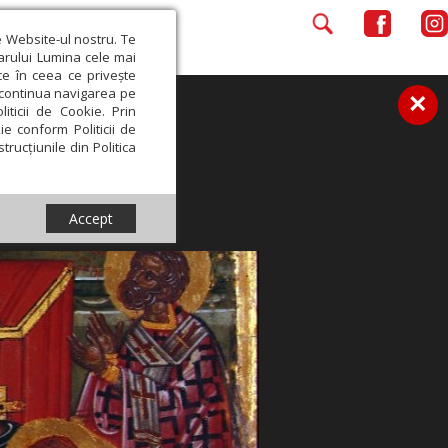
e Website-ul nostru. Te
iarului Lumina cele mai
ce în ceea ce privește
a continua navigarea pe
×
iticii de Cookie. Prin
ie conform Politicii de
trucțiunile din Politica
Accept