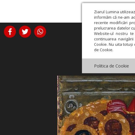
Ziarul Lumina utilizea
informăm că ne-am actu
recente modificări pr
prelucrarea datelor cu
Website-ul nostru te 
continuarea navigării 
Cookie. Nu uita totuși 
de Cookie.
Politica de Cookie