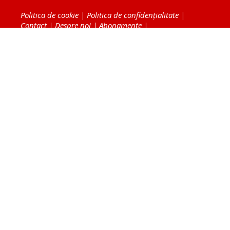
Politica de cookie
|
Politica de confidențialitate
|
Contact
|
Despre noi
|
Abonamente
|
Fototeca Ortodoxiei Românești
Radio TRINITAS
TV TRINITAS
Vestitorul Ortodoxiei
Agenţia de ştiri BASILICA
Patriarhia Română
Catedrala Mântuirii Neamului
BASILICA Travel
Serviciul de Colportaj Bisericesc
Atelierele Patriarhiei
Tipografia Cărţilor Bisericeşti
Conținutul și design-ul site-ului, toate informaţiile
publicate pe site de Ziarul Lumina sunt protejate de