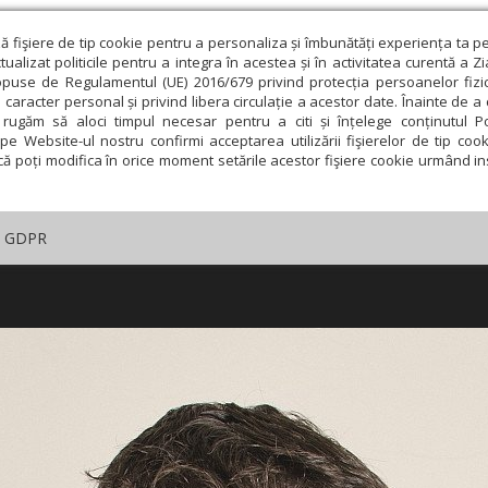
ză fişiere de tip cookie pentru a personaliza și îmbunătăți experiența ta p
alizat politicile pentru a integra în acestea și în activitatea curentă a Z
opuse de Regulamentul (UE) 2016/679 privind protecția persoanelor fizi
 caracter personal și privind libera circulație a acestor date. Înainte de 
rugăm să aloci timpul necesar pentru a citi și înțelege conținutul Pol
pe Website-ul nostru confirmi acceptarea utilizării fişierelor de tip cook
că poți modifica în orice moment setările acestor fişiere cookie urmând ins
GDPR