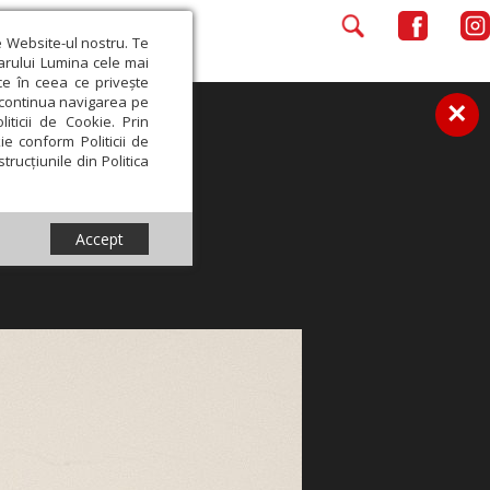
e Website-ul nostru. Te
iarului Lumina cele mai
ce în ceea ce privește
a continua navigarea pe
×
iticii de Cookie. Prin
ie conform Politicii de
trucțiunile din Politica
Accept