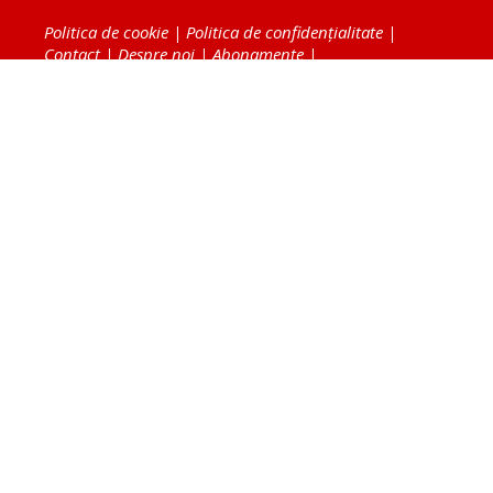
Politica de cookie
|
Politica de confidențialitate
|
Contact
|
Despre noi
|
Abonamente
|
Fototeca Ortodoxiei Românești
Radio TRINITAS
TV TRINITAS
Vestitorul Ortodoxiei
Agenţia de ştiri BASILICA
Patriarhia Română
Catedrala Mântuirii Neamului
BASILICA Travel
Serviciul de Colportaj Bisericesc
Atelierele Patriarhiei
Tipografia Cărţilor Bisericeşti
Conținutul și design-ul site-ului, toate informaţiile
publicate pe site de Ziarul Lumina sunt protejate de