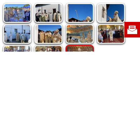
Politica de cookie
|
Politica de confidențialitate
|
Contact
|
Despre noi
|
Abonamente
|
Fototeca Ortodoxiei Românești
Radio TRINITAS
TV TRINITAS
Vestitorul Ortodoxiei
Agenţia de ştiri BASILICA