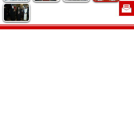
Politica de cookie
|
Politica de confidențialitate
|
Contact
|
Despre noi
|
Abonamente
|
Fototeca Ortodoxiei Românești
Radio TRINITAS
TV TRINITAS
Vestitorul Ortodoxiei
Agenţia de ştiri BASILICA
Patriarhia Română
Catedrala Mântuirii Neamului
BASILICA Travel
Serviciul de Colportaj Bisericesc
Atelierele Patriarhiei