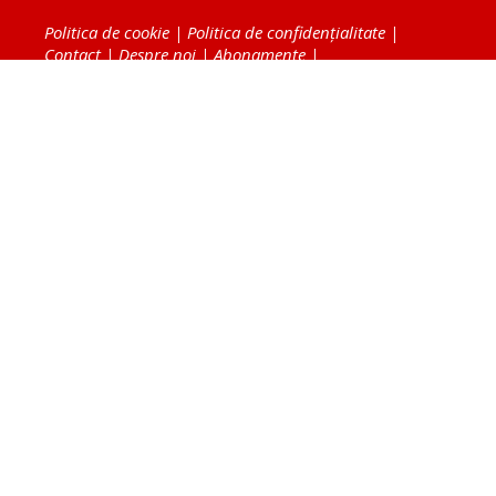
Politica de cookie
|
Politica de confidențialitate
|
Contact
|
Despre noi
|
Abonamente
|
Fototeca Ortodoxiei Românești
Radio TRINITAS
TV TRINITAS
Vestitorul Ortodoxiei
Agenţia de ştiri BASILICA
Patriarhia Română
Catedrala Mântuirii Neamului
BASILICA Travel
Serviciul de Colportaj Bisericesc
Atelierele Patriarhiei
Tipografia Cărţilor Bisericeşti
Conținutul și design-ul site-ului, toate informaţiile
publicate pe site de Ziarul Lumina sunt protejate de