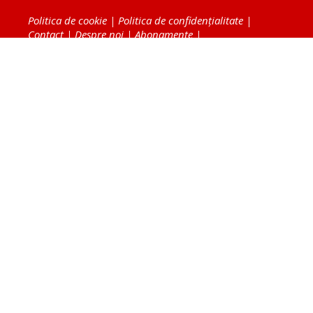
Politica de cookie
|
Politica de confidențialitate
|
Contact
|
Despre noi
|
Abonamente
|
Fototeca Ortodoxiei Românești
Radio TRINITAS
TV TRINITAS
Vestitorul Ortodoxiei
Agenţia de ştiri BASILICA
Patriarhia Română
Catedrala Mântuirii Neamului
BASILICA Travel
Serviciul de Colportaj Bisericesc
Atelierele Patriarhiei
Tipografia Cărţilor Bisericeşti
Conținutul și design-ul site-ului, toate informaţiile
publicate pe site de Ziarul Lumina sunt protejate de