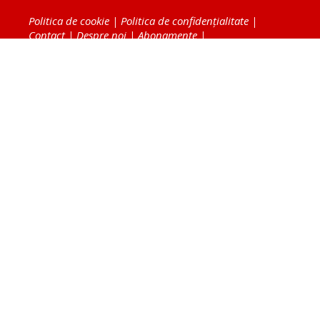
Politica de cookie
|
Politica de confidențialitate
|
Contact
|
Despre noi
|
Abonamente
|
Fototeca Ortodoxiei Românești
Radio TRINITAS
TV TRINITAS
Vestitorul Ortodoxiei
Agenţia de ştiri BASILICA
Patriarhia Română
Catedrala Mântuirii Neamului
BASILICA Travel
Serviciul de Colportaj Bisericesc
Atelierele Patriarhiei
Tipografia Cărţilor Bisericeşti
Conținutul și design-ul site-ului, toate informaţiile
publicate pe site de Ziarul Lumina sunt protejate de