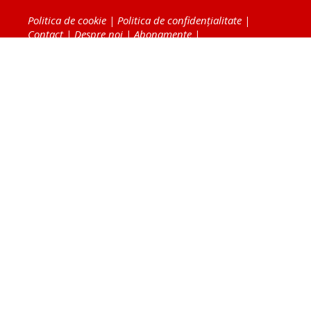
Politica de cookie
|
Politica de confidențialitate
|
Contact
|
Despre noi
|
Abonamente
|
Fototeca Ortodoxiei Românești
Radio TRINITAS
TV TRINITAS
Vestitorul Ortodoxiei
Agenţia de ştiri BASILICA
Patriarhia Română
Catedrala Mântuirii Neamului
BASILICA Travel
Serviciul de Colportaj Bisericesc
Atelierele Patriarhiei
Tipografia Cărţilor Bisericeşti
Conținutul și design-ul site-ului, toate informaţiile
publicate pe site de Ziarul Lumina sunt protejate de