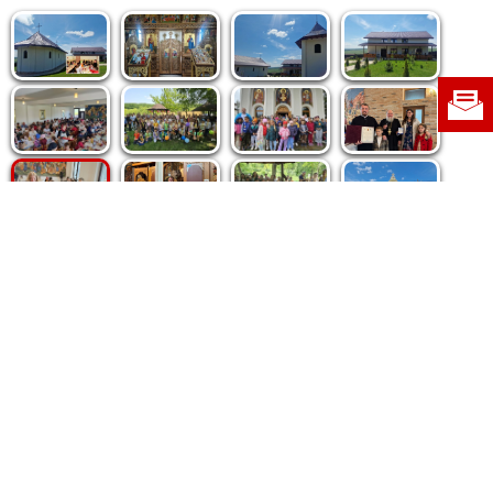
Politica de cookie
|
Politica de confidențialitate
|
Contact
|
Despre noi
|
Abonamente
|
Fototeca Ortodoxiei Românești
Radio TRINITAS
TV TRINITAS
Vestitorul Ortodoxiei
Agenţia de ştiri BASILICA