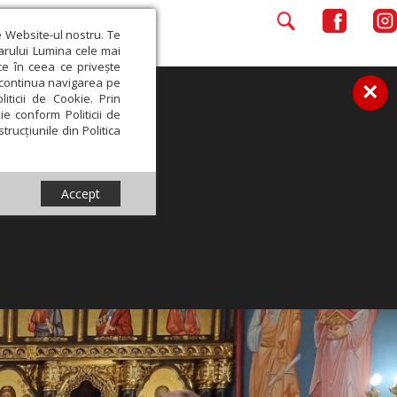
e Website-ul nostru. Te
iarului Lumina cele mai
ce în ceea ce privește
a continua navigarea pe
×
iticii de Cookie. Prin
ie conform Politicii de
trucțiunile din Politica
Accept