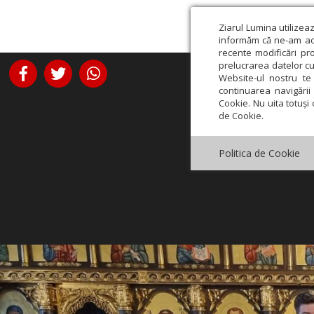
Ziarul Lumina utilizea
informăm că ne-am actu
recente modificări pr
prelucrarea datelor cu
Website-ul nostru te 
continuarea navigării 
Cookie. Nu uita totuși 
de Cookie.
Politica de Cookie