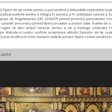
ză fişiere de tip cookie pentru a personaliza și îmbunătăți experiența ta p
alizat politicile pentru a integra în acestea și în activitatea curentă a Z
opuse de Regulamentul (UE) 2016/679 privind protecția persoanelor fizi
 caracter personal și privind libera circulație a acestor date. Înainte de 
rugăm să aloci timpul necesar pentru a citi și înțelege conținutul Pol
pe Website-ul nostru confirmi acceptarea utilizării fişierelor de tip cook
că poți modifica în orice moment setările acestor fişiere cookie urmând ins
GDPR