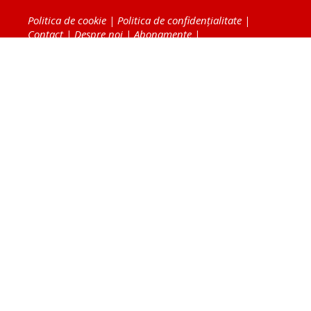
Politica de cookie
|
Politica de confidențialitate
|
Contact
|
Despre noi
|
Abonamente
|
Fototeca Ortodoxiei Românești
Radio TRINITAS
TV TRINITAS
Vestitorul Ortodoxiei
Agenţia de ştiri BASILICA
Patriarhia Română
Catedrala Mântuirii Neamului
BASILICA Travel
Serviciul de Colportaj Bisericesc
Atelierele Patriarhiei
Tipografia Cărţilor Bisericeşti
Conținutul și design-ul site-ului, toate informaţiile
publicate pe site de Ziarul Lumina sunt protejate de