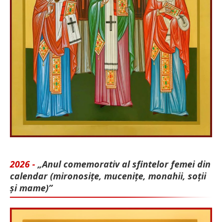
2026 -
„Anul comemorativ al sfintelor femei din
calendar (mironosițe, mu­cenițe, monahii, soții
și mame)”