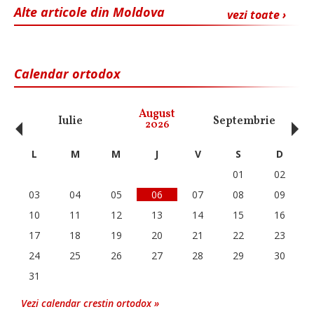
Alte articole din Moldova
vezi toate ›
Calendar ortodox
‹
›
August
Iulie
Septembrie
O
2026
L
M
M
J
V
S
D
01
02
03
04
05
06
07
08
09
10
11
12
13
14
15
16
17
18
19
20
21
22
23
24
25
26
27
28
29
30
31
Vezi calendar crestin ortodox »