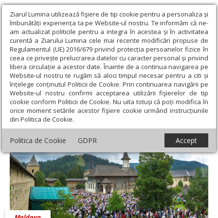
Ziarul Lumina utilizează fişiere de tip cookie pentru a personaliza și
îmbunătăți experiența ta pe Website-ul nostru. Te informăm că ne-
am actualizat politicile pentru a integra în acestea și în activitatea
curentă a Ziarului Lumina cele mai recente modificări propuse de
Regulamentul (UE) 2016/679 privind protecția persoanelor fizice în
ceea ce privește prelucrarea datelor cu caracter personal și privind
libera circulație a acestor date. Înainte de a continua navigarea pe
Website-ul nostru te rugăm să aloci timpul necesar pentru a citi și
Ziarul Lumina
›
Regionale
›
Moldova
›
Liturghie arhierească la
înțelege conținutul Politicii de Cookie. Prin continuarea navigării pe
hramul Mănăstirii Suceviţa
Website-ul nostru confirmi acceptarea utilizării fişierelor de tip
cookie conform Politicii de Cookie. Nu uita totuși că poți modifica în
Liturghie arhierească la hramul Mănăstirii
orice moment setările acestor fişiere cookie urmând instrucțiunile
din Politica de Cookie.
Suceviţa
Politica de Cookie
GDPR
Accept
Moldova