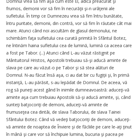
Domnul vrea să fim aşa cum este El, adică preacurat şi
frumos, demonii vor să fim în necurăţii şi-n urâţenii ale
sufletului. În timp ce Dumnezeu vrea să fim întru bunătate,
întru puritate, demonii, din contră, vor să fim în răutate cât mai
mare. Atunci când noi ascultăm de glasul demonului, ne
schimbăm faţa sufletului cea curată primită în Sfântul Botez,
ne întinăm haina sufletului cea de lumină, lumină ca aceea care
a fost pe Tabor. (...) Atunci când L-au văzut răstignit pe
Mântuitorul Hristos, Apostolii trebuiau să-şi aducă aminte de
slava pe care au văzut-o pe Tabor şi să stea alături de
Domnul. N-au făcut însă aşa, ci au dat bir cu fugiţii şi, în primă
instanţă, L-au părăsit, s-au lepădat de Domnul. De aceea, vă
rog să puneţi acest gând în inimile dumneavoastră: aduceţi-vă
aminte aşa cum trebuiau Apostolii să-şi aducă aminte, şi, când
sunteţi batjocoriţi de demoni, aduceţi-vă aminte de
frumuseţea cea dintâi, de slava Taborului, de slava Tainei
Sfântului Botez. Când vă vedeţi batjocoriţi de demoni, aduceţi-
vă aminte de noaptea de Înviere şi de făcliile pe care le-aţi ţinut
în mână şi care vor să închipuie lumina, bucuria şi pacea pe