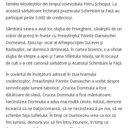
familiei Movileştilor din timpul voievodului Petru Şchiopul. La
această sărbătoare închinată praznicului Schimbării la Faţă au
participat peste 5.000 de credincioşi.
Sâmbătă seara a avut loc slujba de Priveghere, săvârşită de un
sobor de preoţi în frunte cu Preasfinţitul Părinte Damaschin
Dorneanul, Episcop- vicar al Arhiepiscopiei Sucevei şi
Rădăuţilor, iar duminică dimineaţă, în curtea bisericii, s-a oficiat
slujba de sfinţire a apei şi Taina Sfântului Maslu, iar în locaşul
de cult s-a citit canonul sărbătorii şi Acatistul Schimbării la Faţă.
În cuvântul de învăţătură adresat în ziua hramului
credincioşilor, Preasfinţitul Părinte Damaschin a vorbit despre
semnificaţiile luminii taborice: „Crucea Domnului a fost
dătătoare de slavă, Crucea Domnului a fost mântuitoare.
Necinstirea Domnului a adus mai multă cinste. Astăzi, demonii
încearcă să ne batjocorească, să ne necinstească pe noi, să ne
schimbe faţa sufletului. În timp ce Dumnezeu vrea ca noi să
fim lumină, demonii vor să fim întru întuneric, în timp ce