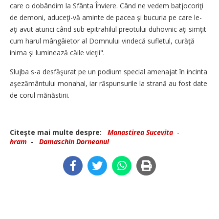
care o dobândim la Sfânta Înviere. Când ne vedem batjocoriţi
de demoni, aduceţi-vă aminte de pacea şi bucuria pe care le-
aţi avut atunci când sub epitrahilul preotului duhovnic aţi simţit
cum harul mângâietor al Domnului vindecă sufletul, curăţă
inima şi luminează căile vieţii".
Slujba s-a desfăşurat pe un podium special amenajat în incinta
aşezământului monahal, iar răspunsurile la strană au fost date
de corul mănăstirii.
Citeşte mai multe despre:
Manastirea Sucevita
-
hram
-
Damaschin Dorneanul