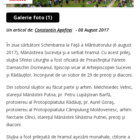
Galerie foto (1)
Un articol de:
Constantin Agafiţei
-
08 August 2017
În ziua sărbătorii Schimbarea la Faţă a Mântuitorului (6 august
2017), Mănăstirea Suceviţa şi-a serbat hramul. Cu acest prilej,
slujba Sfintei Liturghii a fost oficiată de Preasfinţitul Părinte
Damaschin Dorneanul, Episcop-vicar al Arhiepiscopiei Sucevei
şi Rădăuţilor, înconjurat de un sobor de 29 de preoţi şi diaconi.
Din soborul slujitor au făcut parte şi arhim. Melchisedec Velnic,
stareţul Mănăstirii Putna, pr. Petru Lupăştean Barfă,
protoiereu al Protopopiatului Rădăuţi, pr. Aurel Goraş,
protoiereu al Protopopiatului Câmpulung Moldovenesc, arhim.
Nectarie Clinci, stareţul Mănăstirii Sihăstria Putnei, preoţi şi
diaconi.
Slujba a fost prilejuită de hramul aşezării monahale, ctitorie a