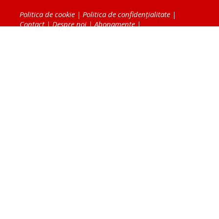
Politica de cookie
|
Politica de confidențialitate
|
Contact
|
Despre noi
|
Abonamente
|
Fototeca Ortodoxiei Românești
Radio TRINITAS
TV TRINITAS
Vestitorul Ortodoxiei
Agenţia de ştiri BASILICA
Patriarhia Română
Catedrala Mântuirii Neamului
BASILICA Travel
Serviciul de Colportaj Bisericesc
Atelierele Patriarhiei
Tipografia Cărţilor Bisericeşti
Conținutul și design-ul site-ului, toate informaţiile
publicate pe site de Ziarul Lumina sunt protejate de