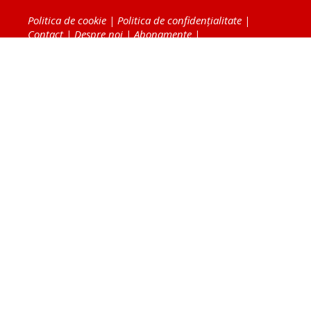
Politica de cookie
|
Politica de confidențialitate
|
Contact
|
Despre noi
|
Abonamente
|
Fototeca Ortodoxiei Românești
Radio TRINITAS
TV TRINITAS
Vestitorul Ortodoxiei
Agenţia de ştiri BASILICA
Patriarhia Română
Catedrala Mântuirii Neamului
BASILICA Travel
Serviciul de Colportaj Bisericesc
Atelierele Patriarhiei
Tipografia Cărţilor Bisericeşti
Conținutul și design-ul site-ului, toate informaţiile
publicate pe site de Ziarul Lumina sunt protejate de