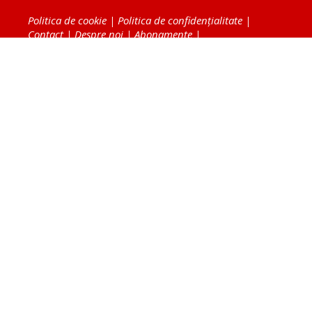
Politica de cookie
|
Politica de confidențialitate
|
Contact
|
Despre noi
|
Abonamente
|
Fototeca Ortodoxiei Românești
Radio TRINITAS
TV TRINITAS
Vestitorul Ortodoxiei
Agenţia de ştiri BASILICA
Patriarhia Română
Catedrala Mântuirii Neamului
BASILICA Travel
Serviciul de Colportaj Bisericesc
Atelierele Patriarhiei
Tipografia Cărţilor Bisericeşti
Conținutul și design-ul site-ului, toate informaţiile
publicate pe site de Ziarul Lumina sunt protejate de