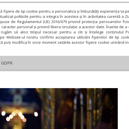
ză fişiere de tip cookie pentru a personaliza și îmbunătăți experiența ta p
alizat politicile pentru a integra în acestea și în activitatea curentă a Z
opuse de Regulamentul (UE) 2016/679 privind protecția persoanelor fizi
 caracter personal și privind libera circulație a acestor date. Înainte de 
eologie și spiritualitate
Educaţie și Cultură
Societate
rugăm să aloci timpul necesar pentru a citi și înțelege conținutul Pol
pe Website-ul nostru confirmi acceptarea utilizării fişierelor de tip cook
că poți modifica în orice moment setările acestor fişiere cookie urmând ins
helia zilei
Evanghelia de Duminică
Theologica
L
GDPR
elia zilei
›
Matei 21, 23-27
ie
Februarie
Martie
Aprilie
Mai
Iunie