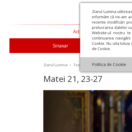
Ziarul Lumina utilizea
informăm că ne-am actu
recente modificări pr
prelucrarea datelor cu
Actualitate religioasă
T
Website-ul nostru te 
continuarea navigării 
Cookie. Nu uita totuși 
Sinaxar
Apostolul zilei
Evang
de Cookie.
Politica de Cookie
Ziarul Lumina
›
Teologie și spiritualitate
›
Evangh
Matei 21, 23-27
st
Septembrie
Octombrie
Noiembrie
Decembrie
Ianuar