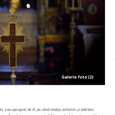
Galerie foto (2)
u, s-au apropiat de El, pe când învăța, arhiereii și bătrânii