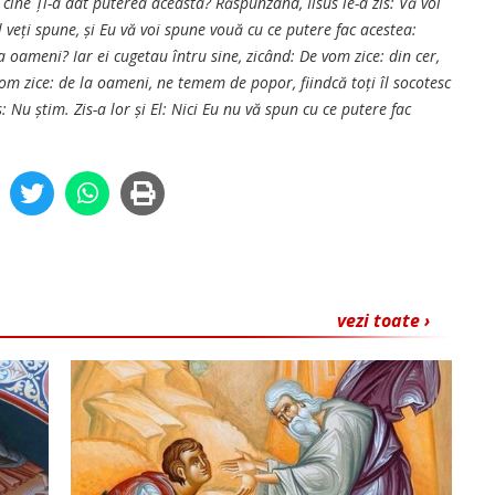
i cine Ți-a dat puterea aceasta? Răspunzând, Iisus le-a zis: Vă voi
l veți spune, și Eu vă voi spune vouă cu ce putere fac acestea:
a oameni? Iar ei cugetau întru sine, zicând: De vom zice: din cer,
 vom zice: de la oameni, ne temem de popor, fiindcă toți îl socotesc
s: Nu știm. Zis-a lor și El: Nici Eu nu vă spun cu ce putere fac
vezi toate ›