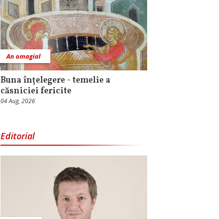
An omagial
Buna înțelegere - temelie a
căsniciei fericite
04 Aug, 2026
Editorial