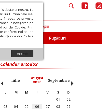
e Website-ul nostru. Te
iarului Lumina cele mai
ce în ceea ce privește
a continua navigarea pe
Opinii
Filantropie
iticii de Cookie. Prin
ie conform Politicii de
trucțiunile din Politica
iturgica
Patristica
Rugăciuni
Accept
Calendar ortodox
‹
›
August
Iulie
Septembrie
Octombrie
Noiembri
2026
L
M
M
J
V
S
D
01
02
03
04
05
06
07
08
09