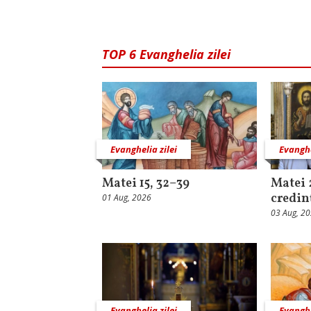
TOP 6 Evanghelia zilei
Evanghelia zilei
Evanghe
Matei 15, 32–39
Matei 
credin
01 Aug, 2026
03 Aug, 2
Evanghelia zilei
Evanghe