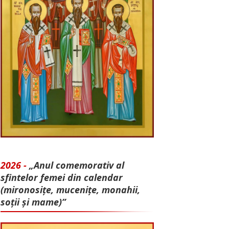
2026 -
„Anul comemorativ al
sfintelor femei din calendar
(mironosițe, mu­cenițe, monahii,
soții și mame)”