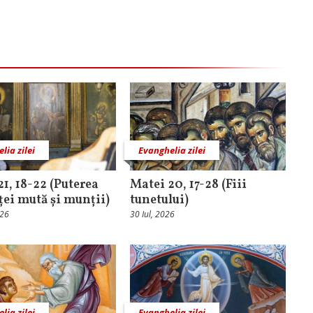
lia zilei
Evanghelia zilei
21, 18-22 (Puterea
Matei 20, 17-28 (Fiii
ței mută și munții)
tunetului)
026
30 Iul, 2026
lia zilei
Evanghelia zilei