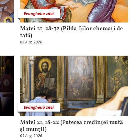
Evanghelia zilei
Matei 21, 28-32 (Pilda fiilor chemați de
tată)
05 Aug, 2026
Evanghelia zilei
Matei 21, 18-22 (Puterea credinței mută
și munții)
03 Aug, 2026