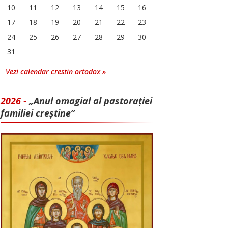
10
11
12
13
14
15
16
17
18
19
20
21
22
23
24
25
26
27
28
29
30
31
Vezi calendar crestin ortodox »
2026 -
„Anul omagial al pastorației
familiei creștine”