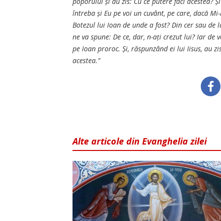
poporului și au zis: Cu ce putere faci acestea? Ș
întreba și Eu pe voi un cuvânt, pe care, dacă Mi-
Botezul lui Ioan de unde a fost? Din cer sau de l
ne va spune: De ce, dar, n-ați crezut lui? Iar de
pe Ioan proroc. Și, răspunzând ei lui Iisus, au zi
acestea.”
Alte articole din Evanghelia zilei