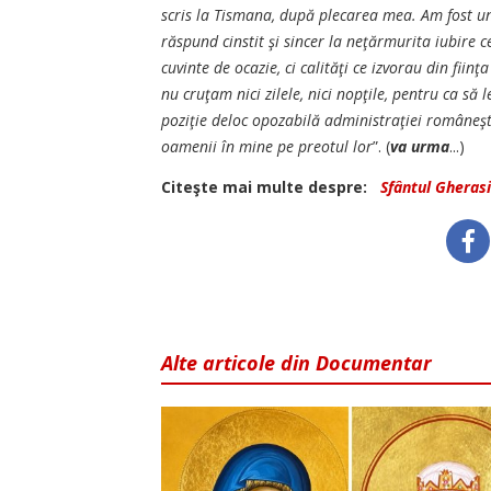
scris la Tismana, după plecarea mea. Am fost un
răspund cinstit şi sincer la neţărmurita iubire 
cuvinte de ocazie, ci calităţi ce izvorau din fii
nu cruţam nici zilele, nici nopţile, pentru ca s
poziţie deloc opozabilă administraţiei româneşti
oamenii în mine pe preotul lor
”. (
va urma
...)
Citeşte mai multe despre:
Sfântul Gheras
Alte articole din Documentar