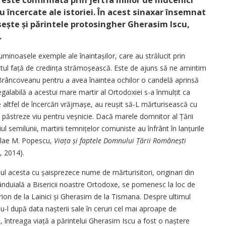
este confirmată prin jertfa miilor de mucenici
u încercate ale istoriei. În acest sinaxar însemnat
sește și părintele protosingher Gherasim Iscu,
.
minoasele exemple ale înainta­șilor, care au strălucit prin
tul față de credința stră­moșească. Este de ajuns să ne amintim
 Brâncoveanu pentru a avea înaintea ochilor o candelă aprinsă
galabilă a acestui mare martir al Ortodoxiei s-a înmulțit ca
 de altfel de încercări vrăjmașe, au reușit să-L mărturisească cu
 păstreze viu pentru veș­nicie. Dacă marele domnitor al Țării
 semilunii, martirii temni­țelor comuniste au înfrânt în lanțurile
iculae M. Popescu,
Viața și faptele Domnului Țării Românești
, 2014).
ul acesta cu șaisprezece nume de mărturisitori, originari din
 rânduială a Bisericii noastre Ortodoxe, se pomenesc la loc de
sarion de la Lainici și Gherasim de la Tismana. Despre ultimul
u-l după data nașterii sale în ceruri cel mai aproape de
, întreaga viață a părintelui Gherasim Iscu a fost o naștere