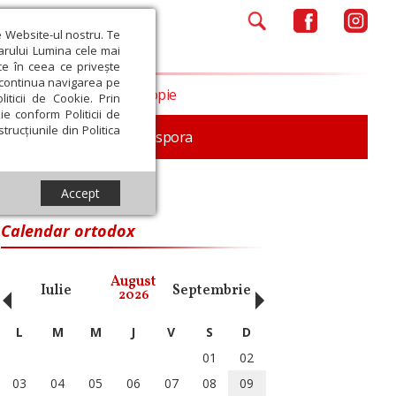
e Website-ul nostru. Te
iarului Lumina cele mai
ce în ceea ce privește
a continua navigarea pe
Opinii
Filantropie
iticii de Cookie. Prin
ie conform Politicii de
trucțiunile din Politica
In memoriam
Diaspora
Accept
Calendar ortodox
‹
›
August
Iulie
Septembrie
Octombrie
Noiembri
2026
L
M
M
J
V
S
D
01
02
03
04
05
06
07
08
09