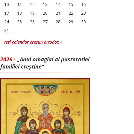
10
11
12
13
14
15
16
17
18
19
20
21
22
23
24
25
26
27
28
29
30
31
Vezi calendar crestin ortodox »
2026 -
„Anul omagial al pastorației
familiei creștine”