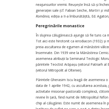
neajunsurilor vremii. Reușește însă să-și închei
gene­rației sale (cf. Fabian Seiche,
Martiri și mă
România,
ediția a II-a îmbu­nătățită, Ed. Agato
Peregrinările monastice
În slujirea călugărească ajunge să fie tuns c
Tot aici este hirotonit ca ierodiacon (1932) și
preia ascultarea de egumen al mănăstirii vâlce
însemnate. Din 1939 vine la Mănăstirea Cernica
asemenea atribuții la Seminarul Teologic Monaha
părintele Teoctist Arăpașu (viitorul Patriarh al
(viitorul Mitropolit al Olteniei).
Părintele Gherasim Iscu leagă de asemenea o pri
data de 1 aprilie 1942, cu ascultarea acestuia, 
activitate misionar-pastorală complexă, ctitori
revine în țară, fiind numit de Mitropolitul Nifo
chip al călugăriei. Este numit de ­asemenea în p
legătura de suflet pe care a avut-o dintru încep