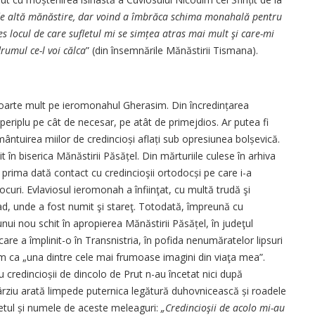
de altă mănăstire, dar voind a îmbrăca schima monahală pentru
s locul de care sufletul mi se simțea atras mai mult şi care-mi
rumul ce-l voi călca
” (din însemnările ­Mănăstirii Tismana).
t foarte mult pe ieromonahul Gherasim. Din încredințarea
periplu pe cât de necesar, pe atât de primejdios. Ar putea fi
 mântuirea miilor de credincioși aflați sub opresiunea bolșevică.
jit în biserica Mănăstirii Păsățel. Din mărturiile culese în arhiva
 prima dată contact cu credincioşii ortodocși pe care i-a
locuri. ­Evlaviosul ieromonah a înfiinţat, cu multă trudă şi
şad, unde a fost numit şi stareţ. Totodată, împreună cu
ui nou schit în apropierea Mănăstirii Păsățel, în judeţul
are a împlinit-o în Transnistria, în pofida nenumăratelor lipsuri
m ca „una dintre cele mai frumoase ima­gini din viaţa mea”.
u credincioșii de dincolo de Prut n-au încetat nici după
târziu arată limpede puternica legătură duhovnicească și roadele
letul și numele de aceste meleaguri:
„Credincioşii de acolo mi-au