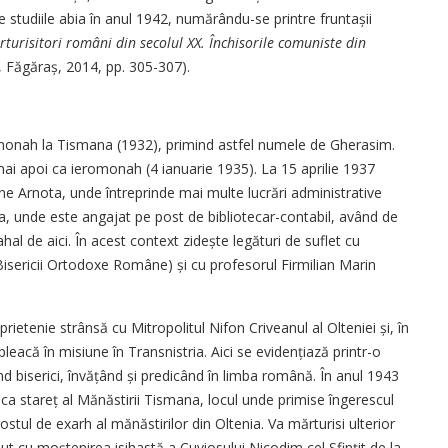
e studiile abia în anul 1942, numărându-se printre fruntașii
rturisitori români din secolul XX. Închisorile comuniste din
n, Făgăraș, 2014, pp. 305-307).
a monah la Tismana (1932), primind astfel numele de Gherasim.
 mai apoi ca ieromonah (4 ianuarie 1935). La 15 aprilie 1937
ne Arnota, unde întreprinde mai multe lucrări administrative
, unde este angajat pe post de bibliotecar-contabil, având de
l de aici. În acest context zidește legături de suflet cu
 Bisericii Ortodoxe Române) și cu profesorul Firmilian Marin
etenie strânsă cu Mitropolitul Nifon Criveanul al Olteniei și, în
pleacă în misiune în Transnistria. Aici se evidențiază printr-o
nd biserici, învățând și predicând în limba română. În anul 1943
n ca stareț al Mănăstirii Tismana, locul unde primise îngerescul
ostul de exarh al mănăstirilor din Oltenia. Va mărturisi ulterior
ut cu moște­nirea isihastă a Cuviosului Nicodim cel Sfințit de la