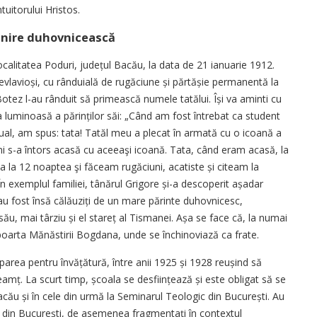
tuitorului Hristos.
enire duhovnicească
ocalitatea Poduri, județul Bacău, la data de 21 ianuarie 1912.
 evlavioși, cu rânduială de rugăciune și părtășie permanentă la
Botez l-au rânduit să primească numele tatălui. Își va aminti cu
a luminoasă a părinților săi: „Când am fost întrebat ca student
tual, am spus: tata! Tatăl meu a plecat în armată cu o icoană a
i s-a întors acasă cu aceeaşi icoană. Tata, când eram acasă, la
ula la 12 noaptea şi făceam rugăciuni, acatiste și citeam la
În exemplul familiei, tânărul Grigore și-a descoperit așadar
au fost însă călăuziți de un mare părinte duhovnicesc,
ău, mai târziu și el stareț al Tismanei. Așa se face că, la numai
 poarta Mănăstirii Bogdana, unde se închinoviază ca frate.
area pentru învățătură, între anii 1925 și 1928 reușind să
mț. La scurt timp, școala se desfiin­țează și este obligat să se
acău și în cele din urmă la Seminarul Teologic din Bucu­rești. Au
 din Bucu­rești, de asemenea frag­men­tați în contextul