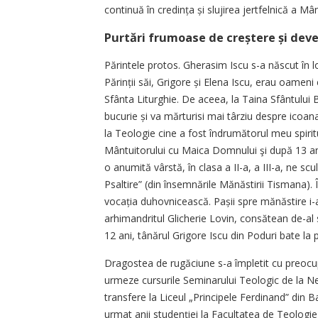
continuă în credința și slujirea jertfelnică a Mân
Purtări frumoase de creștere și dev
Părintele protos. Gherasim Iscu s-a născut în l
Părinții săi, Grigore și Elena Iscu, erau oameni
Sfânta Liturghie. De aceea, la Taina Sfântului 
bucurie și va mărturisi mai târziu despre icoan
la Teologie cine a fost îndrumătorul meu spiri
Mântuitorului cu Maica Domnului şi după 13 an
o anumită vârstă, în clasa a II-a, a III-a, ne sc
Psaltire” (din însemnările Mănăstirii Tismana). 
vocația duhovnicească. Pașii spre mănăstire i-
arhimandritul Glicherie Lovin, consătean de-al s
12 ani, tânărul Grigore Iscu din Poduri bate la
Dragostea de rugăciune s-a împletit cu preocup
urmeze cursurile Seminarului Teologic de la Nea
transfere la Liceul „Principele Ferdinand” din B
urmat anii stu­denției la Facultatea de Teologie