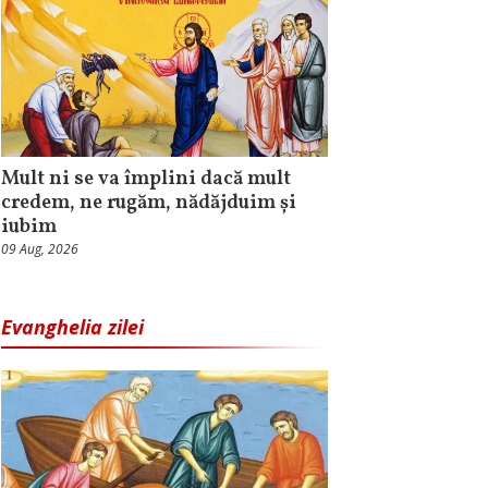
Mult ni se va împlini dacă mult
credem, ne rugăm, nădăjduim și
iubim
09 Aug, 2026
Evanghelia zilei