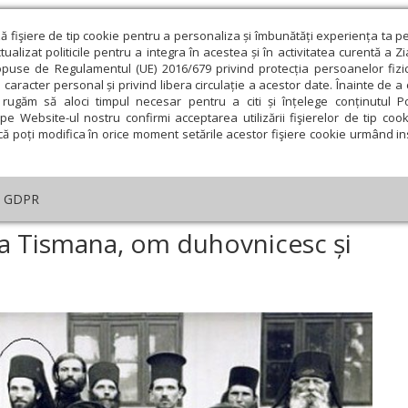
ză fişiere de tip cookie pentru a personaliza și îmbunătăți experiența ta p
alizat politicile pentru a integra în acestea și în activitatea curentă a Z
opuse de Regulamentul (UE) 2016/679 privind protecția persoanelor fizi
 caracter personal și privind libera circulație a acestor date. Înainte de 
eologie și spiritualitate
Educaţie și Cultură
Societate
rugăm să aloci timpul necesar pentru a citi și înțelege conținutul Pol
pe Website-ul nostru confirmi acceptarea utilizării fişierelor de tip cook
că poți modifica în orice moment setările acestor fişiere cookie urmând ins
An omagial
Comunicate de presă
Documentar
GDPR
tar
›
Cuviosul Gherasim de la Tismana, om duhovnicesc și misionar
la Tismana, om duhovnicesc și
ie
Februarie
Martie
Aprilie
Mai
Iunie