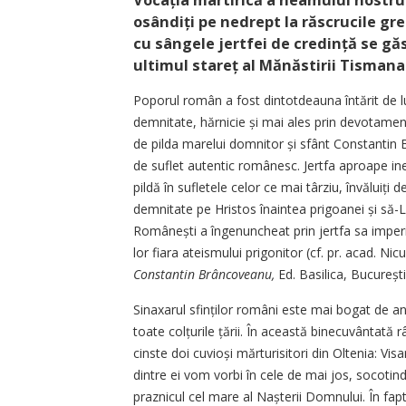
Vocația martirică a neamului nostru 
osândiți pe nedrept la răscrucile gre
cu sângele jertfei de credință se gă
ultimul stareț al Mănăstirii Tismana
Poporul român a fost dintotdeauna întărit de lu
demnitate, hărnicie și mai ales prin devotamen
de pilda marelui domnitor și sfânt Constantin
de suflet autentic românesc. Jertfa aproape ine
pildă în sufletele celor ce mai târziu, învăluiți
demnitate pe Hristos înaintea prigoanei și să-L
Românești a îngenuncheat prin jertfa sa imperiul
lor fiara ateismului prigonitor (cf. pr. acad. N
Constantin Brâncoveanu,
Ed. Basilica, București
Sinaxarul sfinților români este mai bogat de an
toate colțurile țării. În această binecuvântată
cinste doi cuvioși mărturisitori din Oltenia: Vi
dintre ei vom vorbi în cele de mai jos, socotind
praznicul cel mare al Nașterii Domnului. În fapt