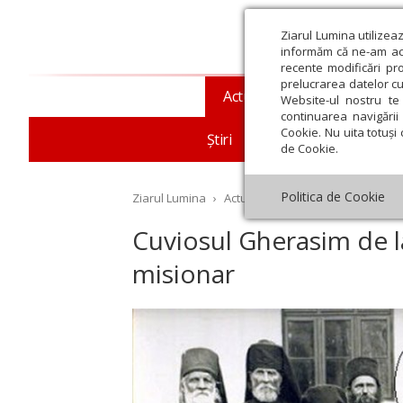
Ziarul Lumina utilizea
informăm că ne-am actu
recente modificări pr
prelucrarea datelor cu
Actualitate religioasă
T
Website-ul nostru te 
continuarea navigării 
Cookie. Nu uita totuși 
Știri
Mesaje și cuvântări
de Cookie.
Politica de Cookie
Ziarul Lumina
›
Actualitate religioasă
›
Documen
Cuviosul Gherasim de 
misionar
st
Septembrie
Octombrie
Noiembrie
Decembrie
Ianuar