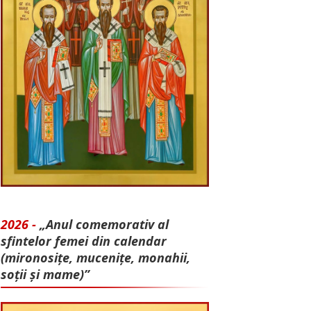
2026 -
„Anul comemorativ al
sfintelor femei din calendar
(mironosițe, mu­cenițe, monahii,
soții și mame)”