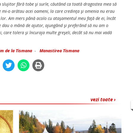
 slujitor fără tobe şi surle, căutând ca toată dragostea mea să
ce mi-o arătau acei oameni, la care credinţa şi omenia nu erau
nţa lor. Am mers până acolo cu ataşamentul meu faţă de ei, încât
ă le dau o mână de ajutor, ajungând şi preferând să nu am o
, care tolera şi încuraja multe greşeli, decât să nu mai vadă
im de la Tismana
-
Manastirea Tismana
vezi toate ›