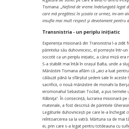
Tismana: „
Nefiind de vreme îndelungată legat 
care mă pregătesc în şcoala ce urmez, mi-am ale
insufla mai mult respect şi devotament pentru d
Transnistria - un periplu inițiatic
Experiența misionară din Transnistria l-a zidi
părintelui său duhovnicesc, el pornește într-un 
socotit ca un periplu inițiatic, a cărui miză era
S-a stabilit mai întâi în orașul Balta, unde a slu
Mănăstirii Tismana aflăm că „aici a luat pentru
călăuzit până la sfârșitul șederii sale în aceste 
sacrificii, o nouă mănăstire de monahi la ­Ber
ieromonahul Sebastian Tocilat, a pus temelie un
Râbniţa”. În consecință, lucrarea misionară pe c
materiale, a fost descrisă de părintele Gherasi
Legăturile duhovnicești pe care le-a închegat c
reîntoarcerea sa la vatră. Mărturia sa de mai 
ei, prin care s-a legat pentru totdeauna cu suf