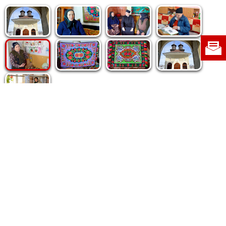
Politica de cookie
|
Politica de confidențialitate
|
Contact
|
Despre noi
|
Abonamente
|
Fototeca Ortodoxiei Românești
Radio TRINITAS
TV TRINITAS
Vestitorul Ortodoxiei
Agenţia de ştiri BASILICA