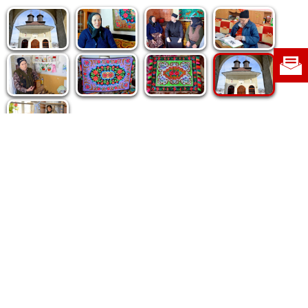
Politica de cookie
|
Politica de confidențialitate
|
Contact
|
Despre noi
|
Abonamente
|
Fototeca Ortodoxiei Românești
Radio TRINITAS
TV TRINITAS
Vestitorul Ortodoxiei
Agenţia de ştiri BASILICA