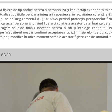
ză fişiere de tip cookie pentru a personaliza și îmbunătăți experiența ta p
alizat politicile pentru a integra în acestea și în activitatea curentă a Z
opuse de Regulamentul (UE) 2016/679 privind protecția persoanelor fizi
 caracter personal și privind libera circulație a acestor date. Înainte de 
rugăm să aloci timpul necesar pentru a citi și înțelege conținutul Pol
pe Website-ul nostru confirmi acceptarea utilizării fişierelor de tip cook
că poți modifica în orice moment setările acestor fişiere cookie urmând ins
GDPR