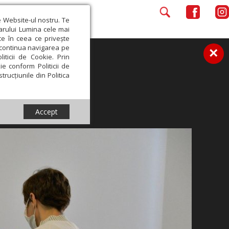
e Website-ul nostru. Te
iarului Lumina cele mai
ce în ceea ce privește
a continua navigarea pe
×
iticii de Cookie. Prin
ie conform Politicii de
trucțiunile din Politica
Accept