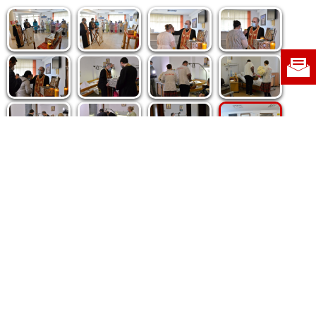
Politica de cookie
|
Politica de confidențialitate
|
Contact
|
Despre noi
|
Abonamente
|
Fototeca Ortodoxiei Românești
Radio TRINITAS
TV TRINITAS
Vestitorul Ortodoxiei
Agenţia de ştiri BASILICA