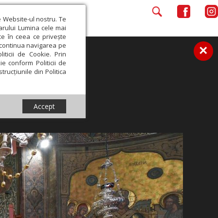
e Website-ul nostru. Te
iarului Lumina cele mai
ce în ceea ce privește
a continua navigarea pe
×
iticii de Cookie. Prin
ie conform Politicii de
trucțiunile din Politica
Accept