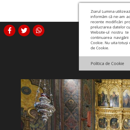
Ziarul Lumina utilizea
informăm că ne-am actu
recente modificări pr
prelucrarea datelor cu
Website-ul nostru te 
continuarea navigării 
Cookie. Nu uita totuși 
de Cookie.
Politica de Cookie