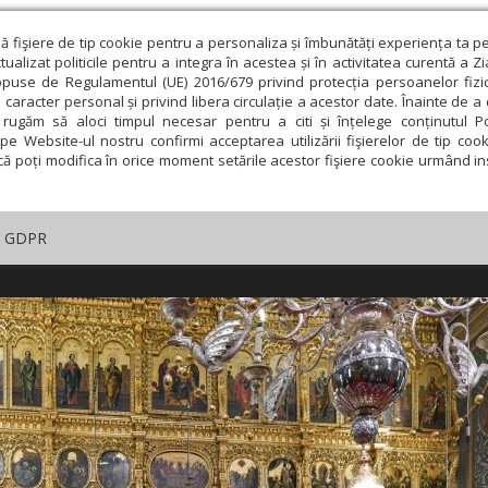
ză fişiere de tip cookie pentru a personaliza și îmbunătăți experiența ta p
alizat politicile pentru a integra în acestea și în activitatea curentă a Z
opuse de Regulamentul (UE) 2016/679 privind protecția persoanelor fizi
 caracter personal și privind libera circulație a acestor date. Înainte de 
rugăm să aloci timpul necesar pentru a citi și înțelege conținutul Pol
pe Website-ul nostru confirmi acceptarea utilizării fişierelor de tip cook
că poți modifica în orice moment setările acestor fişiere cookie urmând ins
GDPR