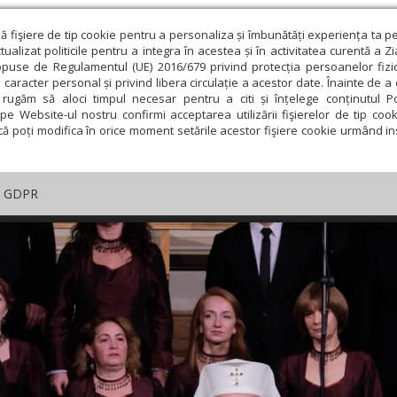
ză fişiere de tip cookie pentru a personaliza și îmbunătăți experiența ta p
alizat politicile pentru a integra în acestea și în activitatea curentă a Z
opuse de Regulamentul (UE) 2016/679 privind protecția persoanelor fizi
 caracter personal și privind libera circulație a acestor date. Înainte de 
rugăm să aloci timpul necesar pentru a citi și înțelege conținutul Pol
pe Website-ul nostru confirmi acceptarea utilizării fişierelor de tip cook
că poți modifica în orice moment setările acestor fişiere cookie urmând ins
GDPR