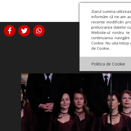
Ziarul Lumina utilizea
informăm că ne-am actu
recente modificări pr
prelucrarea datelor cu
Website-ul nostru te 
continuarea navigării 
Cookie. Nu uita totuși 
de Cookie.
Politica de Cookie