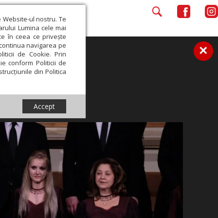
e Website-ul nostru. Te
iarului Lumina cele mai
ce în ceea ce privește
a continua navigarea pe
×
iticii de Cookie. Prin
ie conform Politicii de
trucțiunile din Politica
Accept