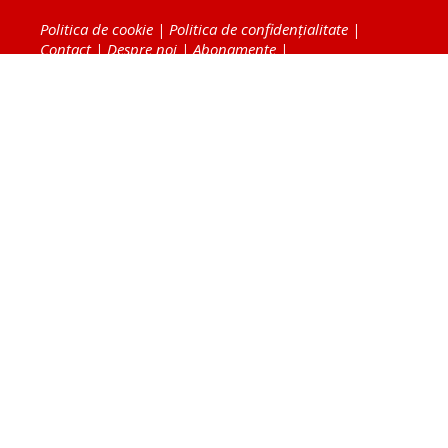
Politica de cookie
|
Politica de confidențialitate
|
Contact
|
Despre noi
|
Abonamente
|
Fototeca Ortodoxiei Românești
Radio TRINITAS
TV TRINITAS
Vestitorul Ortodoxiei
Agenţia de ştiri BASILICA
Patriarhia Română
Catedrala Mântuirii Neamului
BASILICA Travel
Serviciul de Colportaj Bisericesc
Atelierele Patriarhiei
Tipografia Cărţilor Bisericeşti
Conținutul și design-ul site-ului, toate informaţiile
publicate pe site de Ziarul Lumina sunt protejate de