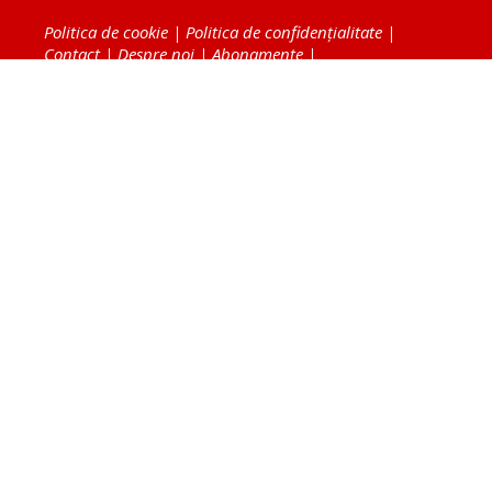
Politica de cookie
|
Politica de confidențialitate
|
Contact
|
Despre noi
|
Abonamente
|
Fototeca Ortodoxiei Românești
Radio TRINITAS
TV TRINITAS
Vestitorul Ortodoxiei
Agenţia de ştiri BASILICA
Patriarhia Română
Catedrala Mântuirii Neamului
BASILICA Travel
Serviciul de Colportaj Bisericesc
Atelierele Patriarhiei
Tipografia Cărţilor Bisericeşti
Conținutul și design-ul site-ului, toate informaţiile
publicate pe site de Ziarul Lumina sunt protejate de