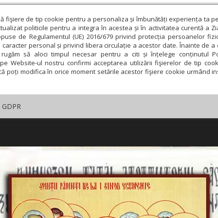
ză fişiere de tip cookie pentru a personaliza și îmbunătăți experiența ta p
alizat politicile pentru a integra în acestea și în activitatea curentă a Z
opuse de Regulamentul (UE) 2016/679 privind protecția persoanelor fizi
 caracter personal și privind libera circulație a acestor date. Înainte de 
rugăm să aloci timpul necesar pentru a citi și înțelege conținutul Pol
pe Website-ul nostru confirmi acceptarea utilizării fişierelor de tip cook
că poți modifica în orice moment setările acestor fişiere cookie urmând ins
GDPR