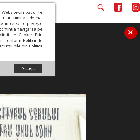
e Website-ul nostru. Te
iarului Lumina cele mai
ce în ceea ce privește
a continua navigarea pe
×
iticii de Cookie. Prin
ie conform Politicii de
trucțiunile din Politica
Accept