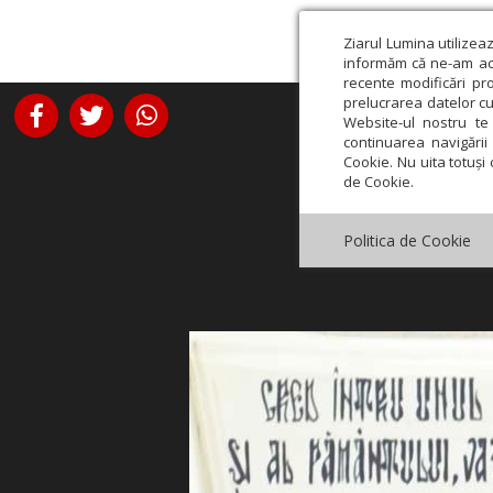
Ziarul Lumina utilizea
informăm că ne-am actu
recente modificări pr
prelucrarea datelor cu
Website-ul nostru te 
continuarea navigării 
Cookie. Nu uita totuși 
de Cookie.
Politica de Cookie