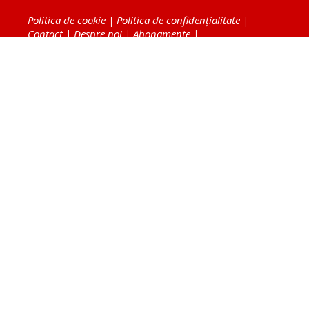
Politica de cookie
|
Politica de confidențialitate
|
Contact
|
Despre noi
|
Abonamente
|
Fototeca Ortodoxiei Românești
Radio TRINITAS
TV TRINITAS
Vestitorul Ortodoxiei
Agenţia de ştiri BASILICA
Patriarhia Română
Catedrala Mântuirii Neamului
BASILICA Travel
Serviciul de Colportaj Bisericesc
Atelierele Patriarhiei
Tipografia Cărţilor Bisericeşti
Conținutul și design-ul site-ului, toate informaţiile
publicate pe site de Ziarul Lumina sunt protejate de