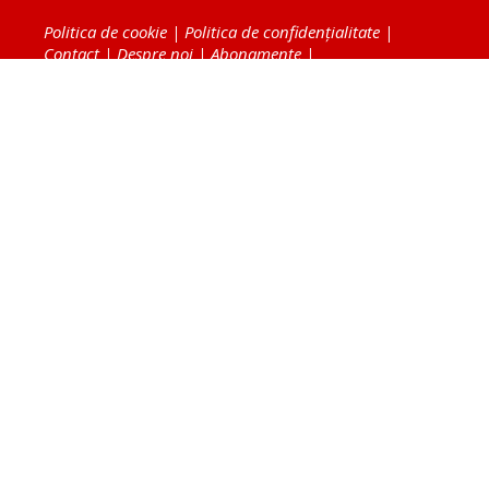
Politica de cookie
|
Politica de confidențialitate
|
Contact
|
Despre noi
|
Abonamente
|
Fototeca Ortodoxiei Românești
Radio TRINITAS
TV TRINITAS
Vestitorul Ortodoxiei
Agenţia de ştiri BASILICA
Patriarhia Română
Catedrala Mântuirii Neamului
BASILICA Travel
Serviciul de Colportaj Bisericesc
Atelierele Patriarhiei
Tipografia Cărţilor Bisericeşti
Conținutul și design-ul site-ului, toate informaţiile
publicate pe site de Ziarul Lumina sunt protejate de