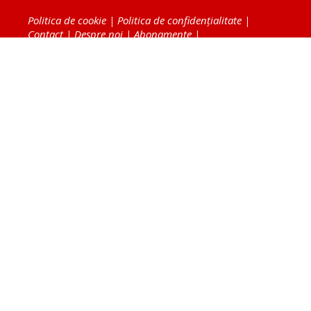
Politica de cookie
|
Politica de confidențialitate
|
Contact
|
Despre noi
|
Abonamente
|
Fototeca Ortodoxiei Românești
Radio TRINITAS
TV TRINITAS
Vestitorul Ortodoxiei
Agenţia de ştiri BASILICA
Patriarhia Română
Catedrala Mântuirii Neamului
BASILICA Travel
Serviciul de Colportaj Bisericesc
Atelierele Patriarhiei
Tipografia Cărţilor Bisericeşti
Conținutul și design-ul site-ului, toate informaţiile
publicate pe site de Ziarul Lumina sunt protejate de