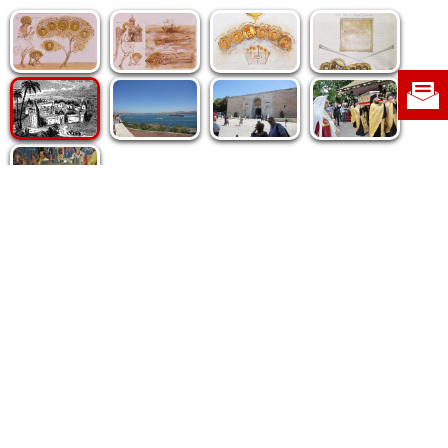
Politica de cookie
|
Politica de confidențialitate
|
Contact
|
Despre noi
|
Abonamente
|
Fototeca Ortodoxiei Românești
Radio TRINITAS
TV TRINITAS
Vestitorul Ortodoxiei
Agenţia de ştiri BASILICA