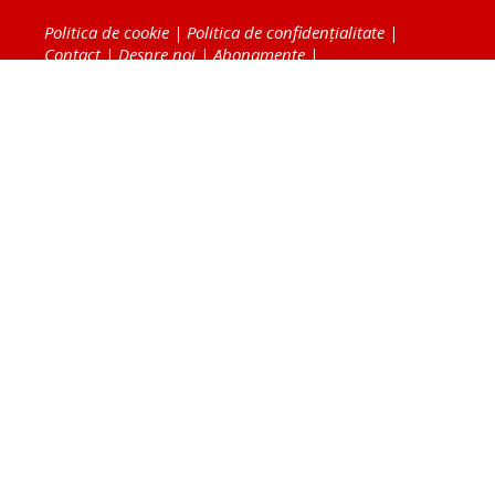
Politica de cookie
|
Politica de confidențialitate
|
Contact
|
Despre noi
|
Abonamente
|
Fototeca Ortodoxiei Românești
Radio TRINITAS
TV TRINITAS
Vestitorul Ortodoxiei
Agenţia de ştiri BASILICA
Patriarhia Română
Catedrala Mântuirii Neamului
BASILICA Travel
Serviciul de Colportaj Bisericesc
Atelierele Patriarhiei
Tipografia Cărţilor Bisericeşti
Conținutul și design-ul site-ului, toate informaţiile
publicate pe site de Ziarul Lumina sunt protejate de