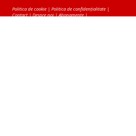
Politica de cookie
|
Politica de confidențialitate
|
Contact
|
Despre noi
|
Abonamente
|
Fototeca Ortodoxiei Românești
Radio TRINITAS
TV TRINITAS
Vestitorul Ortodoxiei
Agenţia de ştiri BASILICA
Patriarhia Română
Catedrala Mântuirii Neamului
BASILICA Travel
Serviciul de Colportaj Bisericesc
Atelierele Patriarhiei
Tipografia Cărţilor Bisericeşti
Conținutul și design-ul site-ului, toate informaţiile
publicate pe site de Ziarul Lumina sunt protejate de