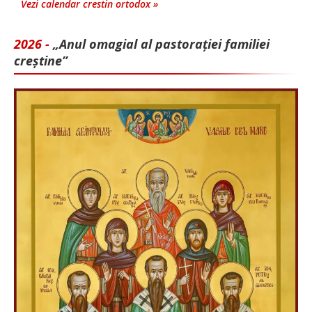
Vezi calendar crestin ortodox »
2026 -
„Anul omagial al pastorației familiei
creștine”