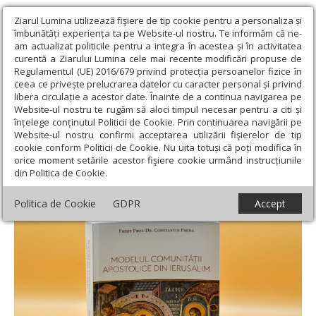
Ziarul Lumina utilizează fişiere de tip cookie pentru a personaliza și
îmbunătăți experiența ta pe Website-ul nostru. Te informăm că ne-
am actualizat politicile pentru a integra în acestea și în activitatea
curentă a Ziarului Lumina cele mai recente modificări propuse de
Regulamentul (UE) 2016/679 privind protecția persoanelor fizice în
ceea ce privește prelucrarea datelor cu caracter personal și privind
libera circulație a acestor date. Înainte de a continua navigarea pe
Website-ul nostru te rugăm să aloci timpul necesar pentru a citi și
Ziarul Lumina
›
Educaţie și Cultură
›
Cultură
›
O nouă apariție
înțelege conținutul Politicii de Cookie. Prin continuarea navigării pe
editorială despre viața comunității apostolice din Ierusalim
Website-ul nostru confirmi acceptarea utilizării fişierelor de tip
cookie conform Politicii de Cookie. Nu uita totuși că poți modifica în
O nouă apariție editorială despre viața
orice moment setările acestor fişiere cookie urmând instrucțiunile
din Politica de Cookie.
comunității apostolice din Ierusalim
Politica de Cookie
GDPR
Accept