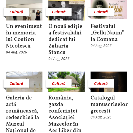
Cultură
Cultură
Cultură
Un eveniment
O nouă ediție
Festivalul
în memoria
a festivalului
„Gellu Naum”
lui Costion
dedicat lui
la Comana
Nicolescu
Zaharia
04 Aug, 2026
Stancu
04 Aug, 2026
04 Aug, 2026
Cultură
Cultură
Cultură
Galeria de
România,
Catalogul
artă
gazda
manuscriselor
românească,
conferinței
grecești
redeschisă la
Asociației
04 Aug, 2026
Muzeul
Muzeelor în
Național de
Aer Liber din