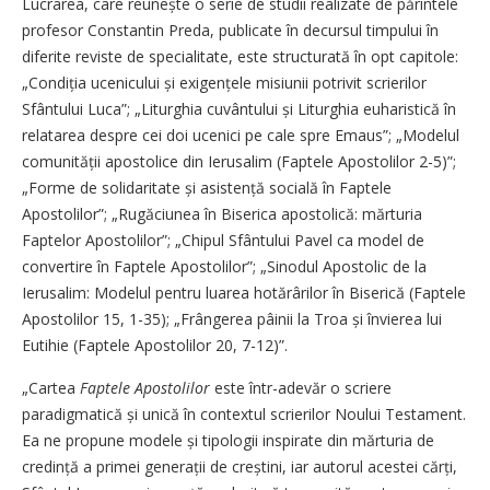
Lucrarea, care reunește o serie de studii realizate de părintele
profesor Constantin Preda, publicate în decursul timpului în
diferite reviste de specialitate, este structurată în opt capitole:
„Condiția ucenicului și exigențele misiunii potrivit scrierilor
Sfântului Luca”; „Liturghia cuvântului și Liturghia euharistică în
relatarea despre cei doi ucenici pe cale spre Emaus”; „Modelul
comunității apostolice din Ierusalim (Faptele Apostolilor 2-5)”;
„Forme de solidaritate și asistență socială în Faptele
Apostolilor”; „Rugăciunea în Biserica apostolică: mărturia
Faptelor Apostolilor”; „Chi­pul Sfântului Pavel ca model de
convertire în Faptele Apostolilor”; „Sinodul Apostolic de la
Ierusalim: Modelul pentru luarea hotărârilor în Biserică (Faptele
Apostolilor 15, 1-35); „Frângerea pâinii la Troa și învierea lui
Eutihie (Faptele Apostolilor 20, 7-12)”.
„Cartea
Faptele Apostolilor
este într-adevăr o scriere
paradigmatică și unică în contextul scrierilor Noului Testament.
Ea ne propune modele și tipologii inspirate din mărturia de
credință a primei generații de creștini, iar autorul acestei cărți,