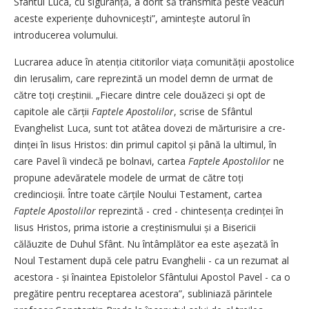
Sfântul Luca, cu siguranță, a dorit să transmită peste veacuri
aceste experiențe duhovnicești”, amintește autorul în
introducerea volumului.
Lucrarea aduce în atenția cititorilor viața comunității apostolice
din Ierusalim, care reprezintă un model demn de urmat de
către toți creștinii. „Fiecare dintre cele două­zeci și opt de
capitole ale cărții
Faptele Apostolilor
, scrise de Sfântul
Evanghelist Luca, sunt tot atâtea dovezi de mărturisire a cre­
dinței în Iisus Hristos: din primul capitol și până la ultimul, în
care Pavel îi vindecă pe bolnavi, cartea
Faptele Apostolilor
ne
propune adevăratele modele de urmat de către toți
credincioșii. Între toate cărțile Noului Testament, cartea
Faptele Apostolilor
reprezintă - cred - chin­tesența credinței în
Iisus Hristos, prima istorie a creștinismului și a Bisericii
călăuzite de Duhul Sfânt. Nu întâmplător ea este așezată în
Noul Testament după cele patru Evanghelii - ca un rezumat al
acestora - și înaintea Epistolelor Sfântului Apostol Pavel - ca o
pregătire pentru receptarea acestora”, subliniază părintele