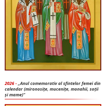
2026 -
„Anul comemorativ al sfintelor femei din
calendar (mironosițe, mu­cenițe, monahii, soții
și mame)”