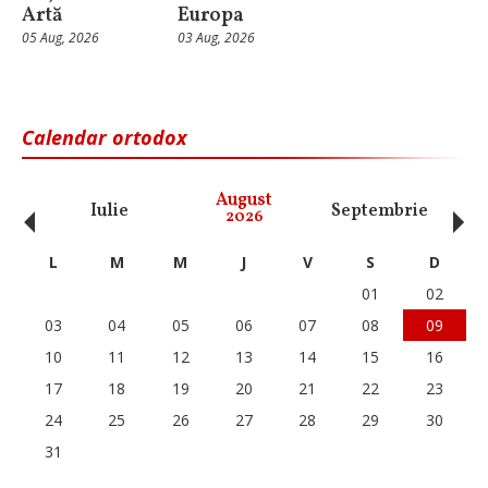
Artă
Europa
05 Aug, 2026
03 Aug, 2026
Calendar ortodox
‹
›
August
Iulie
Septembrie
O
2026
L
M
M
J
V
S
D
01
02
03
04
05
06
07
08
09
10
11
12
13
14
15
16
17
18
19
20
21
22
23
24
25
26
27
28
29
30
31